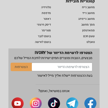
קטגוריות מובילות
מחשב נייח
טלוויזיה
מחשב נייד
מדפסת
מחשב גיימינג
ראוטר
מסך מחשב
דיסק חיצוני
סמארטפון
סטרימר
שעון חכם
בושם לגבר
טאבלט
בושם לאישה
הצטרפו לרשימת הדיוור של IVORY
מבצעים, הטבות ומוצרים חמים ישירות לתיבת המייל שלכם
הצטרפות
בעת ההצטרפות יישלח אליך מייל לאישור
אנחנו בסושיאל, ואתם?