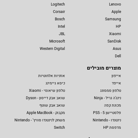
Logitech
Lenovo
Corsair
Apple
Bosch
Samsung
Intel
HP
JBL
Xiaomi
Microsoft
SanDisk
Western Digital
Asus
Dell
מוצרים מובילים
אייפון
אוזניות אלחוטיות
אייפד
כיסא גיימינג
טלפון סמסונג
טלפון שיאומי - Xiaomi
נינג'ה גריל - Ninja
שואב אבק דייסון - Dyson
מכונת קפה
שואב אבק שוטף
פלסטיישן 5 - PS5
מקבוק - Apple MacBook
נינטנדו - Nintendo
משחק לנינטנדו סוויץ' - Nintendo
מדפסת HP
Switch