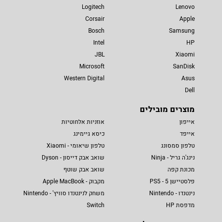
Logitech
Lenovo
Corsair
Apple
Bosch
Samsung
Intel
HP
JBL
Xiaomi
Microsoft
SanDisk
Western Digital
Asus
Dell
מוצרים מובילים
אייפון
אוזניות אלחוטיות
אייפד
כיסא גיימינג
טלפון סמסונג
טלפון שיאומי - Xiaomi
נינג'ה גריל - Ninja
שואב אבק דייסון - Dyson
מכונת קפה
שואב אבק שוטף
פלסטיישן 5 - PS5
מקבוק - Apple MacBook
נינטנדו - Nintendo
משחק לנינטנדו סוויץ' - Nintendo
מדפסת HP
Switch