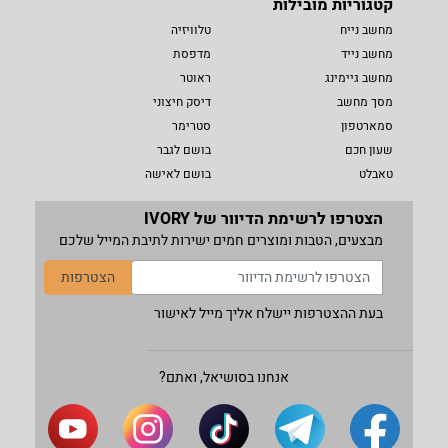
קטגוריות מובילות
מחשב נייח
טלוויזיה
מחשב נייד
מדפסת
מחשב גיימינג
ראוטר
מסך מחשב
דיסק חיצוני
סמארטפון
סטרימר
שעון חכם
בושם לגבר
טאבלט
בושם לאישה
הצטרפו לרשימת הדיוור של IVORY
מבצעים, הטבות ומוצרים חמים ישירות לתיבת המייל שלכם
הצטרפות
בעת ההצטרפות יישלח אליך מייל לאישור
אנחנו בסושיאל, ואתם?