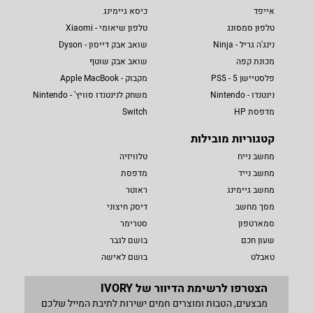
אייפד
כיסא גיימינג
טלפון סמסונג
טלפון שיאומי - Xiaomi
נינג'ה גריל - Ninja
שואב אבק דייסון - Dyson
מכונת קפה
שואב אבק שוטף
פלסטיישן 5 - PS5
מקבוק - Apple MacBook
נינטנדו - Nintendo
משחק לנינטנדו סוויץ' - Nintendo
מדפסת HP
Switch
קטגוריות מובילות
מחשב נייח
טלוויזיה
מחשב נייד
מדפסת
מחשב גיימינג
ראוטר
מסך מחשב
דיסק חיצוני
סמארטפון
סטרימר
שעון חכם
בושם לגבר
טאבלט
בושם לאישה
הצטרפו לרשימת הדיוור של IVORY
מבצעים, הטבות ומוצרים חמים ישירות לתיבת המייל שלכם