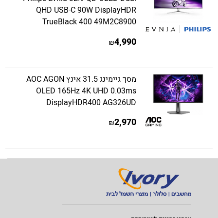
QHD USB-C 90W DisplayHDR
TrueBlack 400 49M2C8900
4,990
₪
מסך גיימינג 31.5 אינץ AOC AGON
OLED 165Hz 4K UHD 0.03ms
DisplayHDR400 AG326UD
2,970
₪