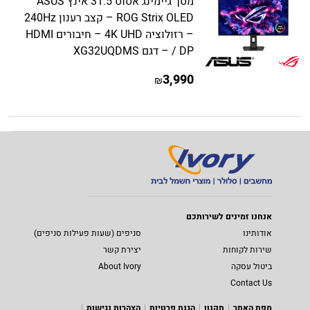
מסך גיימינג אסוס 31.5 אינץ ASUS
ROG Strix OLED – קצב רענון 240Hz
– רזולוציה 4K UHD – חיבורים HDMI
/ DP – דגם XG32UQDMS
3,990
₪
אנחנו זמינים לשירותכם
אודותינו
סניפים (שעות פעילות סניפים)
שירות לקוחות
יצירת קשר
ביטול עסקה
About Ivory
Contact Us
מפת האתר
תקנון
הגנת פרטיות
הצהרות נגישות