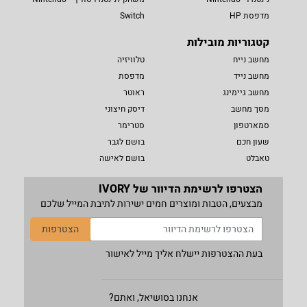
מדפסת HP
Switch
קטגוריות מובילות
מחשב נייח
טלוויזיה
מחשב נייד
מדפסת
מחשב גיימינג
ראוטר
מסך מחשב
דיסק חיצוני
סמארטפון
סטרימר
שעון חכם
בושם לגבר
טאבלט
בושם לאישה
הצטרפו לרשימת הדיוור של IVORY
מבצעים, הטבות ומוצרים חמים ישירות לתיבת המייל שלכם
הצטרפות
בעת ההצטרפות יישלח אליך מייל לאישור
אנחנו בסושיאל, ואתם?