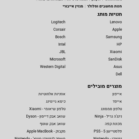
חנות מחשבים וסלולר
מגזין אייבורי
חנויות מותג
Logitech
Lenovo
Corsair
Apple
Bosch
Samsung
Intel
HP
JBL
Xiaomi
Microsoft
SanDisk
Western Digital
Asus
Dell
מוצרים מובילים
אייפון
אוזניות אלחוטיות
אייפד
כיסא גיימינג
טלפון סמסונג
טלפון שיאומי - Xiaomi
נינג'ה גריל - Ninja
שואב אבק דייסון - Dyson
מכונת קפה
שואב אבק שוטף
פלסטיישן 5 - PS5
מקבוק - Apple MacBook
נינטנדו - Nintendo
משחק לנינטנדו סוויץ' - Nintendo