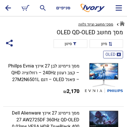
סניפים
מסכי מחשב וציוד נלווה
מסך מחשב OLED QD-OLED
מיון
סינון
OLED
מסך גיימינג לבן 27 אינץ PhilIps Evnia
– קצב רענון 240Hz – רזולוציה QHD
– פאנל OLED – דגם 27M2N6501L
2,170
₪
מסך גיימינג 27 אינץ Dell Alienware
27 AW2725DF 360Hz QD-OLED
0.03ms VESA HDR TrueBlack 400