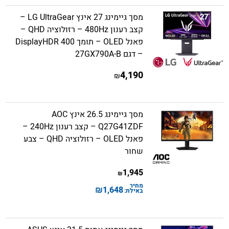
מסך גיימינג 27 אינץ LG UltraGear –
קצב רענון 480Hz – רזולוציה QHD –
פאנל OLED – תומך DisplayHDR 400
– דגם 27GX790A-B
4,190
₪
מסך גיימינג 26.5 אינץ AOC
Q27G41ZDF – קצב רענון 240Hz –
פאנל OLED – רזולוציה QHD – צבע
שחור
1,945
₪
מחיר
₪
1,648
באילת: