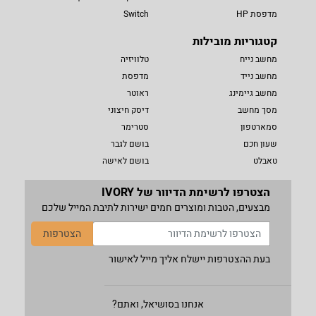
מדפסת HP
Switch
קטגוריות מובילות
מחשב נייח
טלוויזיה
מחשב נייד
מדפסת
מחשב גיימינג
ראוטר
מסך מחשב
דיסק חיצוני
סמארטפון
סטרימר
שעון חכם
בושם לגבר
טאבלט
בושם לאישה
הצטרפו לרשימת הדיוור של IVORY
מבצעים, הטבות ומוצרים חמים ישירות לתיבת המייל שלכם
הצטרפות
בעת ההצטרפות יישלח אליך מייל לאישור
אנחנו בסושיאל, ואתם?