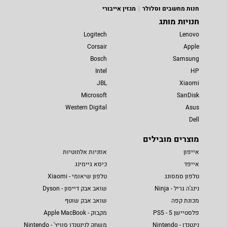
חנות מחשבים וסלולר
מגזין אייבורי
חנויות מותג
Logitech
Lenovo
Corsair
Apple
Bosch
Samsung
Intel
HP
JBL
Xiaomi
Microsoft
SanDisk
Western Digital
Asus
Dell
מוצרים מובילים
אייפון
אוזניות אלחוטיות
אייפד
כיסא גיימינג
טלפון סמסונג
טלפון שיאומי - Xiaomi
נינג'ה גריל - Ninja
שואב אבק דייסון - Dyson
מכונת קפה
שואב אבק שוטף
פלסטיישן 5 - PS5
מקבוק - Apple MacBook
נינטנדו - Nintendo
משחק לנינטנדו סוויץ' - Nintendo