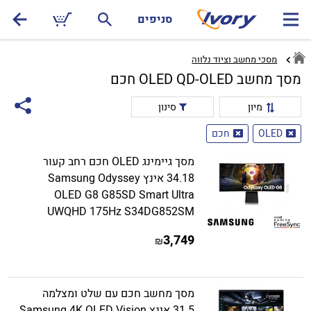
סניפים
מסכי מחשב וציוד נלווה
מסך מחשב OLED QD-OLED חכם
מיון
סינון
OLED
חכם
מסך גיימינג OLED חכם רחב קעור
34.18 אינץ Samsung Odyssey
OLED G8 G85SD Smart Ultra
UWQHD 175Hz S34DG852SM
3,749
₪
מסך מחשב חכם עם שלט ומצלמה
31.5 אינץ Samsung 4K OLED Vision