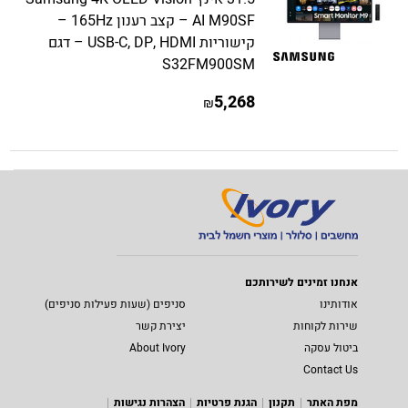
AI M90SF – קצב רענון 165Hz –
קישוריות USB-C, DP, HDMI – דגם
S32FM900SM
5,268
₪
אנחנו זמינים לשירותכם
אודותינו
סניפים (שעות פעילות סניפים)
שירות לקוחות
יצירת קשר
ביטול עסקה
About Ivory
Contact Us
מפת האתר
תקנון
הגנת פרטיות
הצהרות נגישות