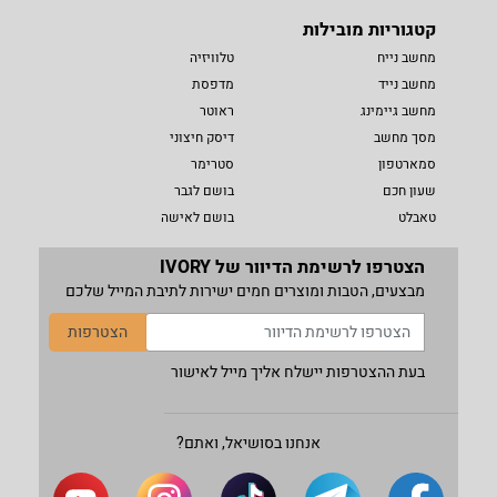
קטגוריות מובילות
מחשב נייח
טלוויזיה
מחשב נייד
מדפסת
מחשב גיימינג
ראוטר
מסך מחשב
דיסק חיצוני
סמארטפון
סטרימר
שעון חכם
בושם לגבר
טאבלט
בושם לאישה
הצטרפו לרשימת הדיוור של IVORY
מבצעים, הטבות ומוצרים חמים ישירות לתיבת המייל שלכם
הצטרפות
בעת ההצטרפות יישלח אליך מייל לאישור
אנחנו בסושיאל, ואתם?