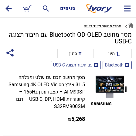
סניפים
מסכי מחשב וציוד נלווה
מסך מחשב Bluetooth QD-OLED עם חיבור תצוגה
USB-C
מיון
סינון
Bluetooth
עם חיבור תצוגה USB-C
מסך מחשב חכם עם שלט ומצלמה
31.5 אינץ Samsung 4K OLED Vision
AI M90SF – קצב רענון 165Hz –
קישוריות USB-C, DP, HDMI – דגם
S32FM900SM
5,268
₪