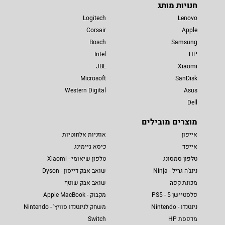
חנויות מותג
Logitech
Lenovo
Corsair
Apple
Bosch
Samsung
Intel
HP
JBL
Xiaomi
Microsoft
SanDisk
Western Digital
Asus
Dell
מוצרים מובילים
אייפון
אוזניות אלחוטיות
אייפד
כיסא גיימינג
טלפון סמסונג
טלפון שיאומי - Xiaomi
נינג'ה גריל - Ninja
שואב אבק דייסון - Dyson
מכונת קפה
שואב אבק שוטף
פלסטיישן 5 - PS5
מקבוק - Apple MacBook
נינטנדו - Nintendo
משחק לנינטנדו סוויץ' - Nintendo
מדפסת HP
Switch