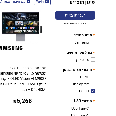
סינון מוצרים
Wi-Fi
עם חיבור תצוגה USB-C
רענן תוצאות
לא נבחר טווח מחירים
מותג מסכים
Samsung
גודל מסך מחשב
31.5 אינץ
מסך מחשב חכם עם שלט
חיבורי תצוגה במסך
ומצלמה 31.5 אינץ msung 4K
HDMI
OLED Vision AI M90SF – קצב
DisplayPort
רענון 165Hz – קישוריות B-C
DP, HDMI – דג...
USB-C
5,268
₪
חיבורי USB
USB Type C
USB Type A