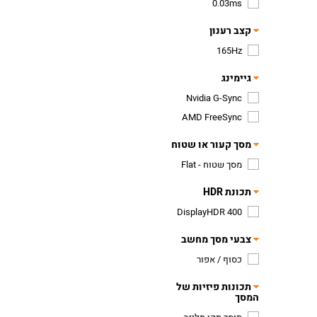
0.03ms
קצב רענון
165Hz
גיימינג
Nvidia G-Sync
AMD FreeSync
מסך קעור או שטוח
מסך שטוח - Flat
תכונת HDR
DisplayHDR 400
צבעי מסך מחשב
כסוף / אפור
תכונות פיזיות של
המסך