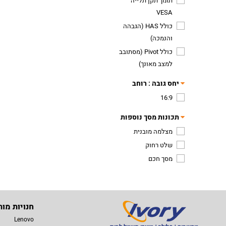
תומך תקן תלייה
VESA
כולל HAS (הגבהה
והנמכה)
כולל Pivot (מסתובב
למצב מאונך)
יחס גובה : רוחב
16:9
תכונות מסך נוספות
מצלמה מובנית
שלט רחוק
מסך חכם
חנויות מות
Lenovo