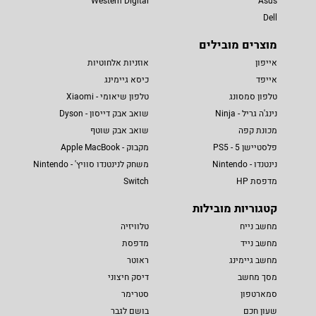
Western Digital
Asus
Dell
מוצרים מובילים
אייפון
אוזניות אלחוטיות
אייפד
כיסא גיימינג
טלפון סמסונג
טלפון שיאומי - Xiaomi
נינג'ה גריל - Ninja
שואב אבק דייסון - Dyson
מכונת קפה
שואב אבק שוטף
פלסטיישן 5 - PS5
מקבוק - Apple MacBook
נינטנדו - Nintendo
משחק לנינטנדו סוויץ' - Nintendo
מדפסת HP
Switch
קטגוריות מובילות
מחשב נייח
טלוויזיה
מחשב נייד
מדפסת
מחשב גיימינג
ראוטר
מסך מחשב
דיסק חיצוני
סמארטפון
סטרימר
שעון חכם
בושם לגבר