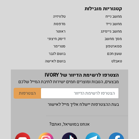
קטגוריות מובילות
מחשב נייח
טלוויזיה
מחשב נייד
מדפסת
מחשב גיימינג
ראוטר
מסך מחשב
דיסק חיצוני
סמארטפון
סטרימר
שעון חכם
בושם לגבר
טאבלט
בושם לאישה
הצטרפו לרשימת הדיוור של IVORY
מבצעים, הטבות ומוצרים חמים ישירות לתיבת המייל שלכם
הצטרפות
בעת ההצטרפות יישלח אליך מייל לאישור
אנחנו בסושיאל, ואתם?