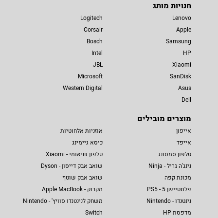
חנויות מותג
Logitech
Lenovo
Corsair
Apple
Bosch
Samsung
Intel
HP
JBL
Xiaomi
Microsoft
SanDisk
Western Digital
Asus
Dell
מוצרים מובילים
אייפון
אוזניות אלחוטיות
אייפד
כיסא גיימינג
טלפון סמסונג
טלפון שיאומי - Xiaomi
נינג'ה גריל - Ninja
שואב אבק דייסון - Dyson
מכונת קפה
שואב אבק שוטף
פלסטיישן 5 - PS5
מקבוק - Apple MacBook
נינטנדו - Nintendo
משחק לנינטנדו סוויץ' - Nintendo
מדפסת HP
Switch