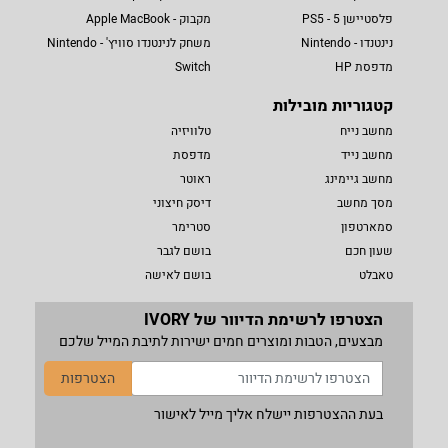
פלסטיישן 5 - PS5
מקבוק - Apple MacBook
נינטנדו - Nintendo
משחק לנינטנדו סוויץ' - Nintendo
מדפסת HP
Switch
קטגוריות מובילות
מחשב נייח
טלוויזיה
מחשב נייד
מדפסת
מחשב גיימינג
ראוטר
מסך מחשב
דיסק חיצוני
סמארטפון
סטרימר
שעון חכם
בושם לגבר
טאבלט
בושם לאישה
הצטרפו לרשימת הדיוור של IVORY
מבצעים, הטבות ומוצרים חמים ישירות לתיבת המייל שלכם
הצטרפות
בעת ההצטרפות יישלח אליך מייל לאישור