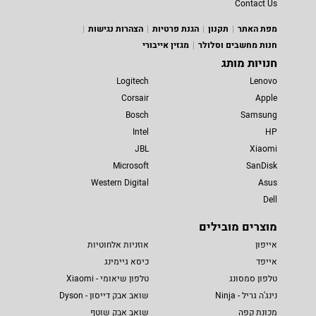
Contact Us
מפת האתר
תקנון
הגנת פרטיות
הצהרות נגישות
חנות מחשבים וסלולר
מגזין אייבורי
חנויות מותג
Logitech
Lenovo
Corsair
Apple
Bosch
Samsung
Intel
HP
JBL
Xiaomi
Microsoft
SanDisk
Western Digital
Asus
Dell
מוצרים מובילים
אייפון
אוזניות אלחוטיות
אייפד
כיסא גיימינג
טלפון סמסונג
טלפון שיאומי - Xiaomi
נינג'ה גריל - Ninja
שואב אבק דייסון - Dyson
מכונת קפה
שואב אבק שוטף