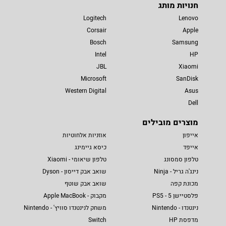
חנויות מותג
Logitech
Lenovo
Corsair
Apple
Bosch
Samsung
Intel
HP
JBL
Xiaomi
Microsoft
SanDisk
Western Digital
Asus
Dell
מוצרים מובילים
אייפון
אוזניות אלחוטיות
אייפד
כיסא גיימינג
טלפון סמסונג
טלפון שיאומי - Xiaomi
נינג'ה גריל - Ninja
שואב אבק דייסון - Dyson
מכונת קפה
שואב אבק שוטף
פלסטיישן 5 - PS5
מקבוק - Apple MacBook
נינטנדו - Nintendo
משחק לנינטנדו סוויץ' - Nintendo
מדפסת HP
Switch