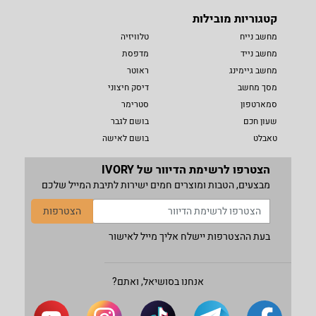
קטגוריות מובילות
מחשב נייח
טלוויזיה
מחשב נייד
מדפסת
מחשב גיימינג
ראוטר
מסך מחשב
דיסק חיצוני
סמארטפון
סטרימר
שעון חכם
בושם לגבר
טאבלט
בושם לאישה
הצטרפו לרשימת הדיוור של IVORY
מבצעים, הטבות ומוצרים חמים ישירות לתיבת המייל שלכם
הצטרפות
בעת ההצטרפות יישלח אליך מייל לאישור
אנחנו בסושיאל, ואתם?