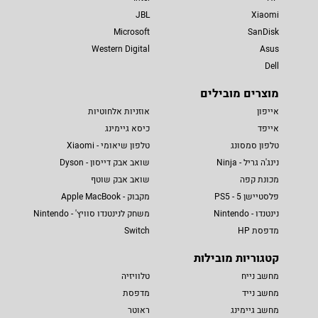
JBL
Xiaomi
Microsoft
SanDisk
Western Digital
Asus
Dell
מוצרים מובילים
אייפון
אוזניות אלחוטיות
אייפד
כיסא גיימינג
טלפון סמסונג
טלפון שיאומי - Xiaomi
נינג'ה גריל - Ninja
שואב אבק דייסון - Dyson
מכונת קפה
שואב אבק שוטף
פלסטיישן 5 - PS5
מקבוק - Apple MacBook
נינטנדו - Nintendo
משחק לנינטנדו סוויץ' - Nintendo
מדפסת HP
Switch
קטגוריות מובילות
מחשב נייח
טלוויזיה
מחשב נייד
מדפסת
מחשב גיימינג
ראוטר