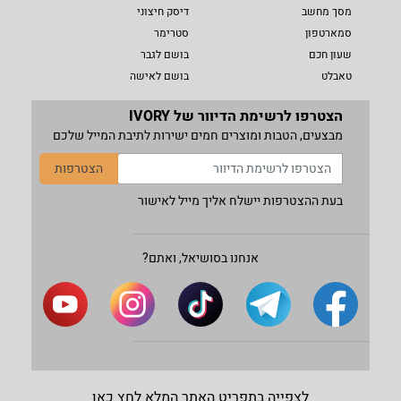
מסך מחשב
דיסק חיצוני
סמארטפון
סטרימר
שעון חכם
בושם לגבר
טאבלט
בושם לאישה
הצטרפו לרשימת הדיוור של IVORY
מבצעים, הטבות ומוצרים חמים ישירות לתיבת המייל שלכם
הצטרפות
בעת ההצטרפות יישלח אליך מייל לאישור
אנחנו בסושיאל, ואתם?
לצפייה בתפריט האתר המלא לחץ כאן