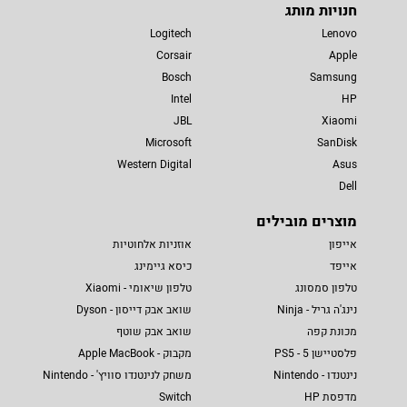
חנויות מותג
Logitech
Lenovo
Corsair
Apple
Bosch
Samsung
Intel
HP
JBL
Xiaomi
Microsoft
SanDisk
Western Digital
Asus
Dell
מוצרים מובילים
אייפון
אוזניות אלחוטיות
אייפד
כיסא גיימינג
טלפון סמסונג
טלפון שיאומי - Xiaomi
נינג'ה גריל - Ninja
שואב אבק דייסון - Dyson
מכונת קפה
שואב אבק שוטף
פלסטיישן 5 - PS5
מקבוק - Apple MacBook
נינטנדו - Nintendo
משחק לנינטנדו סוויץ' - Nintendo
מדפסת HP
Switch