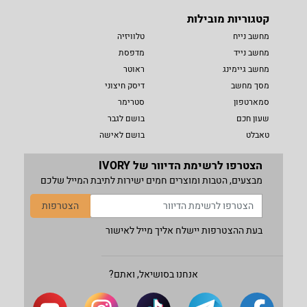
קטגוריות מובילות
מחשב נייח
טלוויזיה
מחשב נייד
מדפסת
מחשב גיימינג
ראוטר
מסך מחשב
דיסק חיצוני
סמארטפון
סטרימר
שעון חכם
בושם לגבר
טאבלט
בושם לאישה
הצטרפו לרשימת הדיוור של IVORY
מבצעים, הטבות ומוצרים חמים ישירות לתיבת המייל שלכם
הצטרפות
בעת ההצטרפות יישלח אליך מייל לאישור
אנחנו בסושיאל, ואתם?