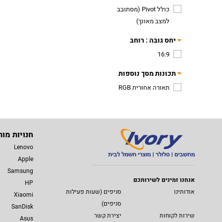
כולל Pivot (מסתובב
למצב מאונך)
יחס גובה : רוחב
16:9
תכונות מסך נוספות
תאורה אחורית RGB
חנויות מות
Lenovo
Apple
Samsung
אנחנו זמינים לשירותכם
HP
אודותינו
סניפים (שעות פעילות
Xiaomi
סניפים)
SanDisk
שירות לקוחות
יצירת קשר
Asus