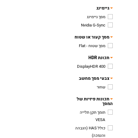
גיימינג
מסך גיימינג
Nvidia G-Sync
מסך קעור או שטוח
מסך שטוח - Flat
תכונת HDR
DisplayHDR 400
צבעי מסך מחשב
שחור
תכונות פיזיות של
המסך
תומך תקן תלייה
VESA
כולל HAS (הגבהה
והנמכה)