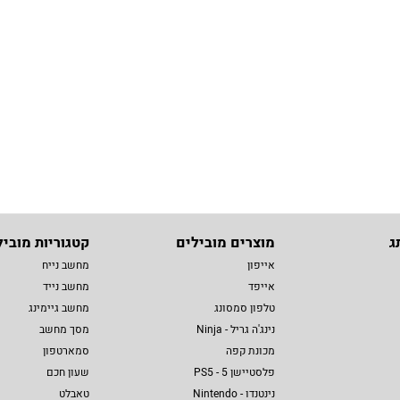
ג
מוצרים מובילים
קטגוריות מוביל
אייפון
מחשב נייח
אייפד
מחשב נייד
טלפון סמסונג
מחשב גיימינג
נינג'ה גריל - Ninja
מסך מחשב
מכונת קפה
סמארטפון
פלסטיישן 5 - PS5
שעון חכם
נינטנדו - Nintendo
טאבלט