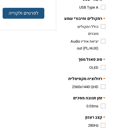
USB Type A
לפרטים ולקנייה
רמקולים וחיבורי שמע
כולל רמקולים
מובנים
יציאת אודיו Audio
out (PL/AUX)
סוג פאנל מסך
OLED
רזולוציה מקסימלית
2560x1440 QHD
זמן תגובה מסכים
0.03ms
קצב רענון
280Hz