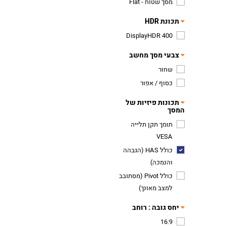
מסך שטוח - Flat
תכונת HDR
DisplayHDR 400
צבעי מסך מחשב
שחור
כסוף / אפור
תכונות פיזיות של
המסך
תומך תקן תלייה
VESA
כולל HAS (הגבהה
והנמכה)
כולל Pivot (מסתובב
למצב מאונך)
יחס גובה : רוחב
16:9