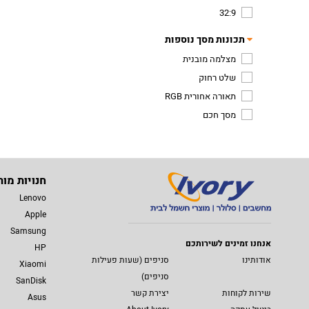
32:9
תכונות מסך נוספות
מצלמה מובנית
שלט רחוק
תאורה אחורית RGB
מסך חכם
חנויות מות
Lenovo
Apple
Samsung
אנחנו זמינים לשירותכם
HP
אודותינו
סניפים (שעות פעילות
Xiaomi
סניפים)
SanDisk
שירות לקוחות
יצירת קשר
Asus