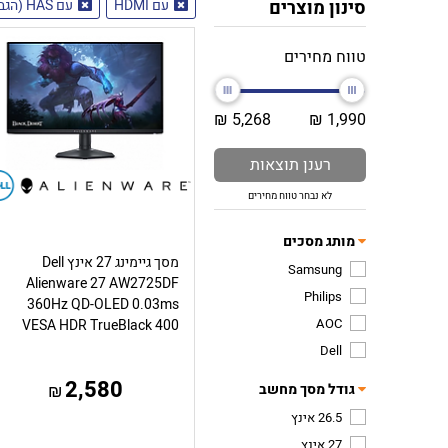
סינון מוצרים
עם HDMI
עם HAS (הגבהה והנמכה)
טווח מחירים
5,268 ₪
1,990 ₪
רענן תוצאות
לא נבחר טווח מחירים
מותג מסכים
מסך גיימינג 27 אינץ Dell
Samsung
Alienware 27 AW2725DF
Philips
360Hz QD-OLED 0.03ms
AOC
VESA HDR TrueBlack 400
Dell
2,580
גודל מסך מחשב
₪
26.5 אינץ
27 אינץ