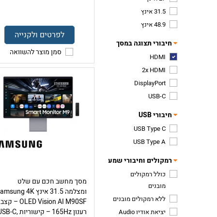
31.5 אינץ
48.9 אינץ
לפרטים ולקנייה
חיבורי תצוגה במסך
סמן מוצר להשוואה
HDMI
2x HDMI
DisplayPort
USB-C
חיבורי USB
USB Type C
USB Type A
רמקולים וחיבורי שמע
כולל רמקולים
מסך מחשב חכם עם שלט
מובנים
ומצלמה 31.5 אינץ msung 4K
ללא רמקולים מובנים
OLED Vision AI M90SF – קצב
רענון 165Hz – קישוריות B-C
יציאת אודיו Audio