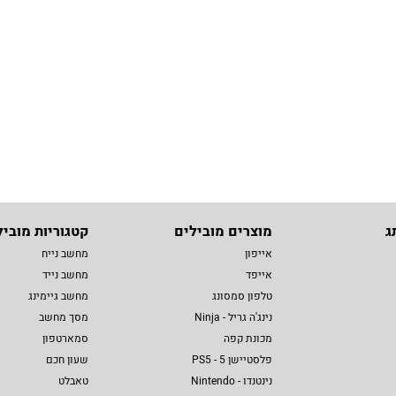
ג
מוצרים מובילים
קטגוריות מוביל
אייפון
מחשב נייח
אייפד
מחשב נייד
טלפון סמסונג
מחשב גיימינג
נינג'ה גריל - Ninja
מסך מחשב
מכונת קפה
סמארטפון
פלסטיישן 5 - PS5
שעון חכם
נינטנדו - Nintendo
טאבלט