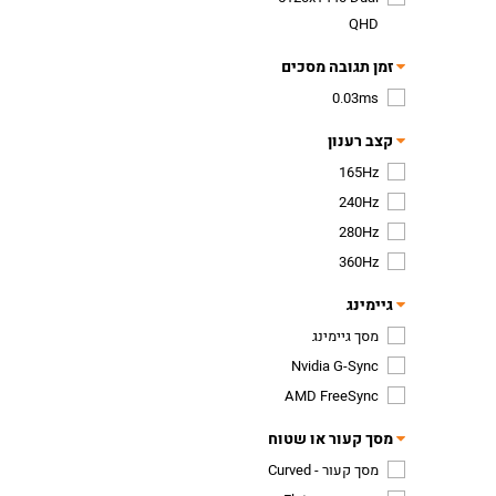
QHD
זמן תגובה מסכים
0.03ms
קצב רענון
165Hz
240Hz
280Hz
360Hz
גיימינג
מסך גיימינג
Nvidia G-Sync
AMD FreeSync
מסך קעור או שטוח
מסך קעור - Curved