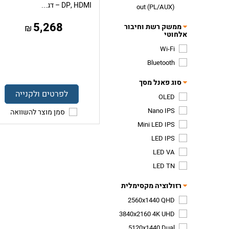
DP, HDMI – דג...
out (PL/AUX)
5,268
ממשק רשת וחיבור
₪
אלחוטי
Wi-Fi
Bluetooth
סוג פאנל מסך
לפרטים ולקנייה
OLED
Nano IPS
סמן מוצר להשוואה
Mini LED IPS
LED IPS
LED VA
LED TN
רזולוציה מקסימלית
2560x1440 QHD
3840x2160 4K UHD
5120x1440 Dual