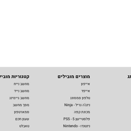
ג
מוצרים מובילים
קטגוריות מוביל
אייפון
מחשב נייח
אייפד
מחשב נייד
טלפון סמסונג
מחשב גיימינג
נינג'ה גריל - Ninja
מסך מחשב
מכונת קפה
סמארטפון
פלסטיישן 5 - PS5
שעון חכם
נינטנדו - Nintendo
טאבלט