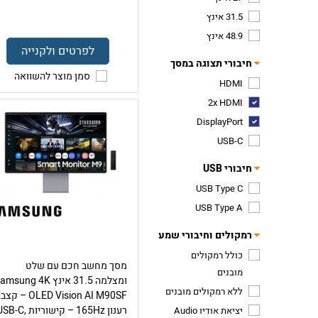
31.5 אינץ
48.9 אינץ
לפרטים ולקנייה
חיבורי תצוגה במסך
סמן מוצר להשוואה
HDMI
2x HDMI
DisplayPort
USB-C
חיבורי USB
USB Type C
USB Type A
רמקולים וחיבורי שמע
כולל רמקולים
מסך מחשב חכם עם שלט
מובנים
ומצלמה 31.5 אינץ msung 4K
ללא רמקולים מובנים
OLED Vision AI M90SF – קצב
רענון 165Hz – קישוריות B-C
יציאת אודיו Audio