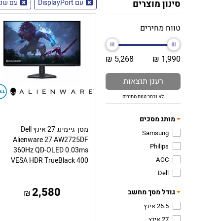
סינון מוצרים
עם DisplayPort
עם שני DMI
טווח מחירים
5,268 ₪
1,990 ₪
רענן תוצאות
לא נבחר טווח מחירים
מותג מסכים
מסך גיימינג 27 אינץ Dell
Samsung
Alienware 27 AW2725DF
Philips
360Hz QD-OLED 0.03ms
AOC
VESA HDR TrueBlack 400
Dell
2,580
גודל מסך מחשב
₪
26.5 אינץ
27 אינץ