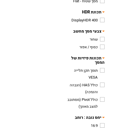
מסך שטוח - Flat
תכונת HDR
DisplayHDR 400
צבעי מסך מחשב
שחור
כסוף / אפור
תכונות פיזיות של
המסך
תומך תקן תלייה
VESA
כולל HAS (הגבהה
והנמכה)
כולל Pivot (מסתובב
למצב מאונך)
יחס גובה : רוחב
16:9