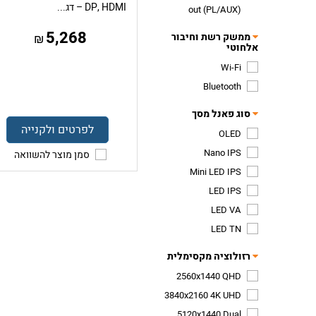
DP, HDMI – דג...
out (PL/AUX)
5,268
ממשק רשת וחיבור
₪
אלחוטי
Wi-Fi
Bluetooth
סוג פאנל מסך
לפרטים ולקנייה
OLED
Nano IPS
סמן מוצר להשוואה
Mini LED IPS
LED IPS
LED VA
LED TN
רזולוציה מקסימלית
2560x1440 QHD
3840x2160 4K UHD
5120x1440 Dual