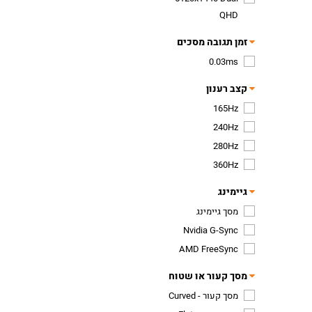
QHD
זמן תגובה מסכים
0.03ms
קצב רענון
165Hz
240Hz
280Hz
360Hz
גיימינג
מסך גיימינג
Nvidia G-Sync
AMD FreeSync
מסך קעור או שטוח
מסך קעור - Curved