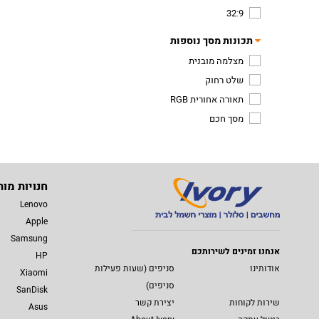
32:9
תכונות מסך נוספות
מצלמה מובנית
שלט רחוק
תאורה אחורית RGB
מסך חכם
חנויות מות
Lenovo
Apple
Samsung
אנחנו זמינים לשירותכם
HP
אודותינו
סניפים (שעות פעילות
Xiaomi
סניפים)
SanDisk
שירות לקוחות
יצירת קשר
Asus