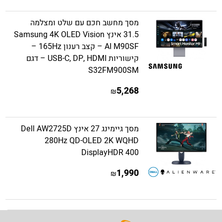
מסך מחשב חכם עם שלט ומצלמה
31.5 אינץ Samsung 4K OLED Vision
AI M90SF – קצב רענון 165Hz –
קישוריות USB-C, DP, HDMI – דגם
S32FM900SM
5,268
₪
מסך גיימינג 27 אינץ Dell AW2725D
280Hz QD-OLED 2K WQHD
DisplayHDR 400
1,990
₪