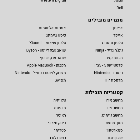
Western Digital
Asus
Dell
מוצרים מובילים
אייפון
אוזניות אלחוטיות
אייפד
כיסא גיימינג
טלפון סמסונג
טלפון שיאומי - Xiaomi
נינג'ה גריל - Ninja
שואב אבק דייסון - Dyson
מכונת קפה
שואב אבק שוטף
פלסטיישן 5 - PS5
מקבוק - Apple MacBook
נינטנדו - Nintendo
משחק לנינטנדו סוויץ' - Nintendo
מדפסת HP
Switch
קטגוריות מובילות
מחשב נייח
טלוויזיה
מחשב נייד
מדפסת
מחשב גיימינג
ראוטר
מסך מחשב
דיסק חיצוני
סמארטפון
סטרימר
שעון חכם
בושם לגבר