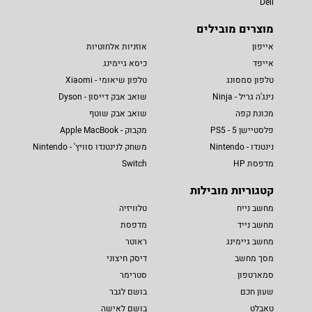
Dell
מוצרים מובילים
אייפון
אוזניות אלחוטיות
אייפד
כיסא גיימינג
טלפון סמסונג
טלפון שיאומי - Xiaomi
נינג'ה גריל - Ninja
שואב אבק דייסון - Dyson
מכונת קפה
שואב אבק שוטף
פלסטיישן 5 - PS5
מקבוק - Apple MacBook
נינטנדו - Nintendo
משחק לנינטנדו סוויץ' - Nintendo
מדפסת HP
Switch
קטגוריות מובילות
מחשב נייח
טלוויזיה
מחשב נייד
מדפסת
מחשב גיימינג
ראוטר
מסך מחשב
דיסק חיצוני
סמארטפון
סטרימר
שעון חכם
בושם לגבר
טאבלט
בושם לאישה