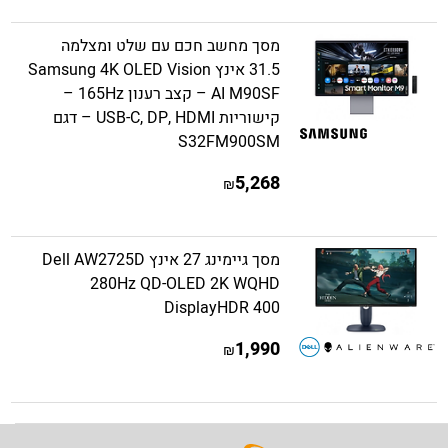
מסך מחשב חכם עם שלט ומצלמה
31.5 אינץ Samsung 4K OLED Vision
AI M90SF – קצב רענון 165Hz –
קישוריות USB-C, DP, HDMI – דגם
S32FM900SM
5,268
₪
מסך גיימינג 27 אינץ Dell AW2725D
280Hz QD-OLED 2K WQHD
DisplayHDR 400
1,990
₪