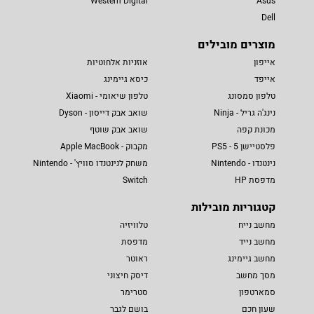
Western Digital
Asus
Dell
מוצרים מובילים
אייפון
אוזניות אלחוטיות
אייפד
כיסא גיימינג
טלפון סמסונג
טלפון שיאומי - Xiaomi
נינג'ה גריל - Ninja
שואב אבק דייסון - Dyson
מכונת קפה
שואב אבק שוטף
פלסטיישן 5 - PS5
מקבוק - Apple MacBook
נינטנדו - Nintendo
משחק לנינטנדו סוויץ' - Nintendo
מדפסת HP
Switch
קטגוריות מובילות
מחשב נייח
טלוויזיה
מחשב נייד
מדפסת
מחשב גיימינג
ראוטר
מסך מחשב
דיסק חיצוני
סמארטפון
סטרימר
שעון חכם
בושם לגבר