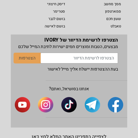
מסך מחשב
דיסק חיצוני
סמארטפון
סטרימר
שעון חכם
בושם לגבר
טאבלט
בושם לאישה
הצטרפו לרשימת הדיוור של IVORY
מבצעים, הטבות ומוצרים חמים ישירות לתיבת המייל שלכם
הצטרפות
בעת ההצטרפות יישלח אליך מייל לאישור
אנחנו בסושיאל, ואתם?
לצפייה בתפריט האתר המלא לחץ כאן