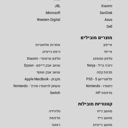
JBL
Xiaomi
Microsoft
SanDisk
Western Digital
Asus
Dell
מוצרים מובילים
אייפון
אוזניות אלחוטיות
אייפד
כיסא גיימינג
טלפון סמסונג
טלפון שיאומי - Xiaomi
נינג'ה גריל - Ninja
שואב אבק דייסון - Dyson
מכונת קפה
שואב אבק שוטף
פלסטיישן 5 - PS5
מקבוק - Apple MacBook
נינטנדו - Nintendo
משחק לנינטנדו סוויץ' - Nintendo
מדפסת HP
Switch
קטגוריות מובילות
מחשב נייח
טלוויזיה
מחשב נייד
מדפסת
מחשב גיימינג
ראוטר