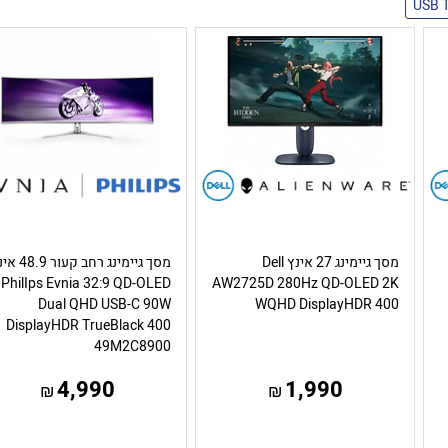
USB 
מסך גיימינג 27 אינץ Dell
מסך גיימינג רחב קעור 
PhilIps Evnia 32:9 QD-OLED
AW2725D 280Hz QD-OLED 2K
Dual QHD USB-C 90W
WQHD DisplayHDR 400
DisplayHDR TrueBlack 400
49M2C8900
4,990
1,990
₪
₪