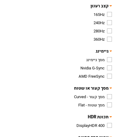
קצב רענון
165Hz
240Hz
280Hz
360Hz
גיימינג
מסך גיימינג
Nvidia G-Sync
AMD FreeSync
מסך קעור או שטוח
מסך קעור - Curved
מסך שטוח - Flat
תכונת HDR
DisplayHDR 400