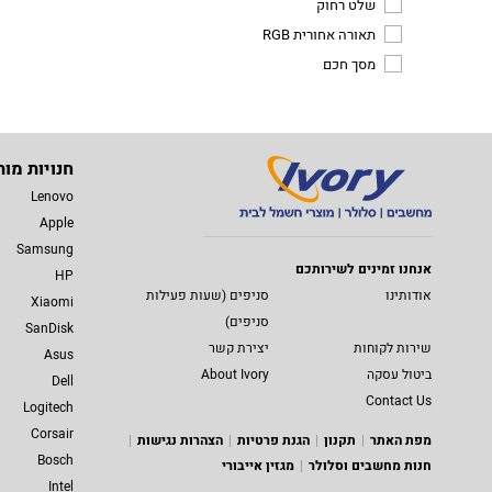
שלט רחוק
תאורה אחורית RGB
מסך חכם
חנויות מות
Lenovo
Apple
Samsung
אנחנו זמינים לשירותכם
HP
אודותינו
סניפים (שעות פעילות
Xiaomi
סניפים)
SanDisk
שירות לקוחות
יצירת קשר
Asus
ביטול עסקה
About Ivory
Dell
Contact Us
Logitech
Corsair
מפת האתר
תקנון
הגנת פרטיות
הצהרות נגישות
Bosch
חנות מחשבים וסלולר
מגזין אייבורי
Intel