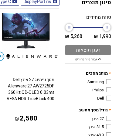
סינון מוצרים
עם DisplayPort
Type C
טווח מחירים
5,268 ₪
1,990 ₪
רענן תוצאות
לא נבחר טווח מחירים
מותג מסכים
מסך גיימינג 27 אינץ Dell
Samsung
Alienware 27 AW2725DF
Philips
360Hz QD-OLED 0.03ms
Dell
VESA HDR TrueBlack 400
גודל מסך מחשב
2,580
₪
27 אינץ
31.5 אינץ
48.9 אינץ