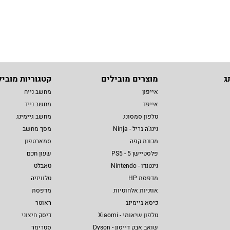
ג
מוצרים מובילים
קטגוריות מוביל
אייפון
מחשב נייח
אייפד
מחשב נייד
טלפון סמסונג
מחשב גיימינג
נינג'ה גריל - Ninja
מסך מחשב
מכונת קפה
סמארטפון
פלסטיישן 5 - PS5
שעון חכם
נינטנדו - Nintendo
טאבלט
מדפסת HP
טלוויזיה
אוזניות אלחוטיות
מדפסת
כיסא גיימינג
ראוטר
טלפון שיאומי - Xiaomi
דיסק חיצוני
שואב אבק דייסון - Dyson
סטרימר