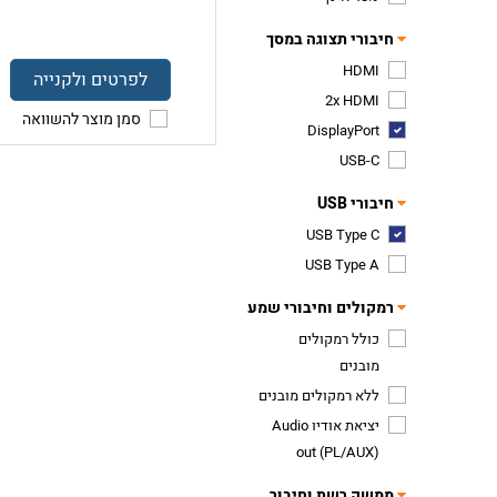
חיבורי תצוגה במסך
HDMI
לפרטים ולקנייה
2x HDMI
סמן מוצר להשוואה
DisplayPort
USB-C
חיבורי USB
USB Type C
USB Type A
רמקולים וחיבורי שמע
כולל רמקולים
מובנים
ללא רמקולים מובנים
יציאת אודיו Audio
out (PL/AUX)
ממשק רשת וחיבור