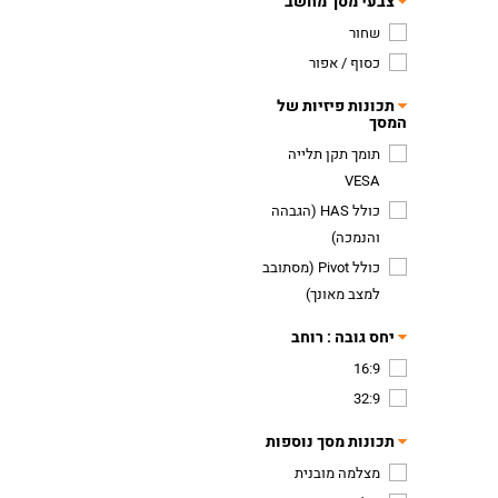
צבעי מסך מחשב
שחור
כסוף / אפור
תכונות פיזיות של
המסך
תומך תקן תלייה
VESA
כולל HAS (הגבהה
והנמכה)
כולל Pivot (מסתובב
למצב מאונך)
יחס גובה : רוחב
16:9
32:9
תכונות מסך נוספות
מצלמה מובנית