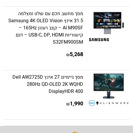
מסך מחשב חכם עם שלט ומצלמה
31.5 אינץ Samsung 4K OLED Vision
AI M90SF – קצב רענון 165Hz –
קישוריות USB-C, DP, HDMI – דגם
S32FM900SM
5,268
₪
מסך גיימינג 27 אינץ Dell AW2725D
280Hz QD-OLED 2K WQHD
DisplayHDR 400
1,990
₪