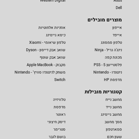
Western Digital
Asus
Dell
מוצרים מובילים
אייפון
אוזניות אלחוטיות
אייפד
כיסא גיימינג
טלפון סמסונג
טלפון שיאומי - Xiaomi
נינג'ה גריל - Ninja
שואב אבק דייסון - Dyson
מכונת קפה
שואב אבק שוטף
פלסטיישן 5 - PS5
מקבוק - Apple MacBook
נינטנדו - Nintendo
משחק לנינטנדו סוויץ' - Nintendo
מדפסת HP
Switch
קטגוריות מובילות
מחשב נייח
טלוויזיה
מחשב נייד
מדפסת
מחשב גיימינג
ראוטר
מסך מחשב
דיסק חיצוני
סמארטפון
סטרימר
שעון חכם
בושם לגבר