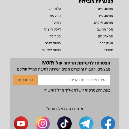
קטגוריות מובילות
מחשב נייח
טלוויזיה
מחשב נייד
מדפסת
מחשב גיימינג
ראוטר
מסך מחשב
דיסק חיצוני
סמארטפון
סטרימר
שעון חכם
בושם לגבר
טאבלט
בושם לאישה
הצטרפו לרשימת הדיוור של IVORY
מבצעים, הטבות ומוצרים חמים ישירות לתיבת המייל שלכם
הצטרפות
בעת ההצטרפות יישלח אליך מייל לאישור
אנחנו בסושיאל, ואתם?