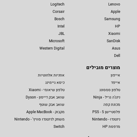
Logitech
Lenovo
Corsair
Apple
Bosch
Samsung
Intel
HP
JBL
Xiaomi
Microsoft
SanDisk
Western Digital
Asus
Dell
מוצרים מובילים
אייפון
אוזניות אלחוטיות
אייפד
כיסא גיימינג
טלפון סמסונג
טלפון שיאומי - Xiaomi
נינג'ה גריל - Ninja
שואב אבק דייסון - Dyson
מכונת קפה
שואב אבק שוטף
פלסטיישן 5 - PS5
מקבוק - Apple MacBook
נינטנדו - Nintendo
משחק לנינטנדו סוויץ' - Nintendo
מדפסת HP
Switch