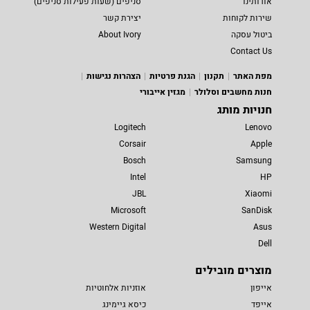
אודותינו
סניפים (שעות פעילות סניפים)
שירות לקוחות
יצירת קשר
ביטול עסקה
About Ivory
Contact Us
מפת האתר
תקנון
הגנת פרטיות
הצהרות נגישות
חנות מחשבים וסלולר
מגזין אייבורי
חנויות מותג
Logitech
Lenovo
Corsair
Apple
Bosch
Samsung
Intel
HP
JBL
Xiaomi
Microsoft
SanDisk
Western Digital
Asus
Dell
מוצרים מובילים
אייפון
אוזניות אלחוטיות
אייפד
כיסא גיימינג