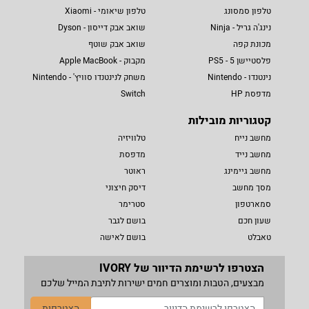
טלפון סמסונג
טלפון שיאומי - Xiaomi
נינג'ה גריל - Ninja
שואב אבק דייסון - Dyson
מכונת קפה
שואב אבק שוטף
פלסטיישן 5 - PS5
מקבוק - Apple MacBook
נינטנדו - Nintendo
משחק לנינטנדו סוויץ' - Nintendo
מדפסת HP
Switch
קטגוריות מובילות
מחשב נייח
טלוויזיה
מחשב נייד
מדפסת
מחשב גיימינג
ראוטר
מסך מחשב
דיסק חיצוני
סמארטפון
סטרימר
שעון חכם
בושם לגבר
טאבלט
בושם לאישה
הצטרפו לרשימת הדיוור של IVORY
מבצעים, הטבות ומוצרים חמים ישירות לתיבת המייל שלכם
הצטרפות