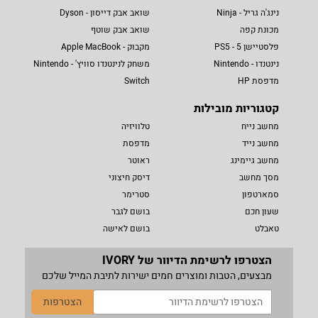
נינג'ה גריל - Ninja
שואב אבק דייסון - Dyson
מכונת קפה
שואב אבק שוטף
פלסטיישן 5 - PS5
מקבוק - Apple MacBook
נינטנדו - Nintendo
משחק לנינטנדו סוויץ' - Nintendo
מדפסת HP
Switch
קטגוריות מובילות
מחשב נייח
טלוויזיה
מחשב נייד
מדפסת
מחשב גיימינג
ראוטר
מסך מחשב
דיסק חיצוני
סמארטפון
סטרימר
שעון חכם
בושם לגבר
טאבלט
בושם לאישה
הצטרפו לרשימת הדיוור של IVORY
מבצעים, הטבות ומוצרים חמים ישירות לתיבת המייל שלכם
הצטרפות