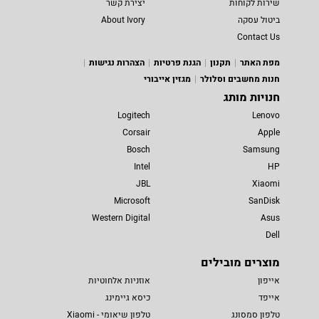
שירות לקוחות
יצירת קשר
ביטול עסקה
About Ivory
Contact Us
מפת האתר
תקנון
הגנת פרטיות
הצהרות נגישות
חנות מחשבים וסלולר
מגזין אייבורי
חנויות מותג
Logitech
Lenovo
Corsair
Apple
Bosch
Samsung
Intel
HP
JBL
Xiaomi
Microsoft
SanDisk
Western Digital
Asus
Dell
מוצרים מובילים
אייפון
אוזניות אלחוטיות
אייפד
כיסא גיימינג
טלפון סמסונג
טלפון שיאומי - Xiaomi