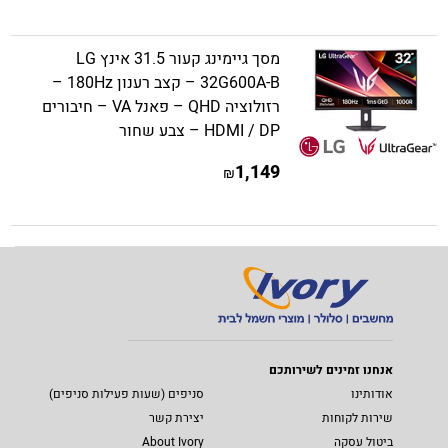
מסך גיימינג קעור 31.5 אינץ LG
32G600A-B – קצב רענון 180Hz –
רזולוציה QHD – פאנל VA – חיבורים
HDMI / DP – צבע שחור
1,149
₪
אנחנו זמינים לשירותכם
אודותינו
סניפים (שעות פעילות סניפים)
שירות לקוחות
יצירת קשר
ביטול עסקה
About Ivory