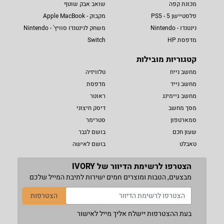
מכונת קפה
שואב אבק שוטף
פלסטיישן 5 - PS5
מקבוק - Apple MacBook
נינטנדו - Nintendo
משחק לנינטנדו סוויץ' - Nintendo
מדפסת HP
Switch
קטגוריות מובילות
מחשב נייח
טלוויזיה
מחשב נייד
מדפסת
מחשב גיימינג
ראוטר
מסך מחשב
דיסק חיצוני
סמארטפון
סטרימר
שעון חכם
בושם לגבר
טאבלט
בושם לאישה
הצטרפו לרשימת הדיוור של IVORY
מבצעים, הטבות ומוצרים חמים ישירות לתיבת המייל שלכם
הצטרפות
בעת ההצטרפות יישלח אליך מייל לאישור