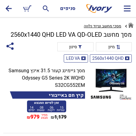
סניפים
מסכי מחשב וציוד נלווה
מסך מחשב 2560x1440 QHD LED VA QD-OLED
מיון
סינון
LED VA
2560x1440 QHD
מסך גיימינג קעור 31.5 אינץ Samsung
Odyssey G5 Series 2K WQHD
S32CG552EM
קיץ חם באייבורי
זמן לסיום המבצע
14
08
06
15
שניות
דקות
שעות
ימים
מחיר
979
1,179
₪
₪
מבצע