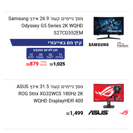
מסך גיימינג קעור 26.9 אינץ Samsung
Odyssey G5 Series 2K WQHD
S27CG552EM
קיץ חם באייבורי
זמן לסיום המבצע
14
08
06
15
שניות
דקות
שעות
ימים
מחיר
879
1,025
₪
₪
מבצע
מסך גיימינג קעור 31.5 אינץ ASUS
ROG Strix XG32WCS 180Hz 2K
WQHD DisplayHDR 400
1,499
₪