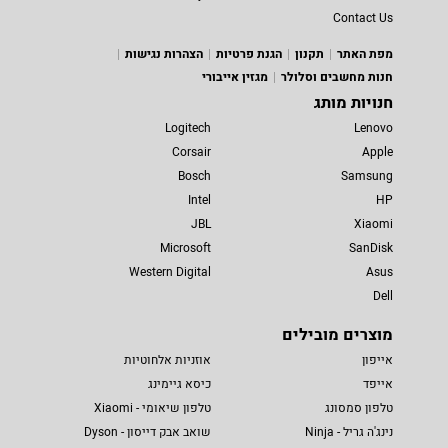
Contact Us
מפת האתר
תקנון
הגנת פרטיות
הצהרות נגישות
חנות מחשבים וסלולר
מגזין אייבורי
חנויות מותג
Logitech
Lenovo
Corsair
Apple
Bosch
Samsung
Intel
HP
JBL
Xiaomi
Microsoft
SanDisk
Western Digital
Asus
Dell
מוצרים מובילים
אייפון
אוזניות אלחוטיות
אייפד
כיסא גיימינג
טלפון סמסונג
טלפון שיאומי - Xiaomi
נינג'ה גריל - Ninja
שואב אבק דייסון - Dyson