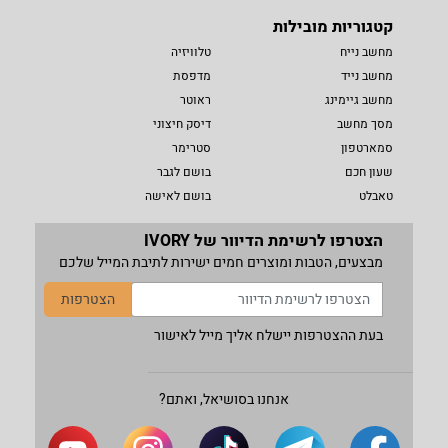
קטגוריות מובילות
מחשב נייח
טלוויזיה
מחשב נייד
מדפסת
מחשב גיימינג
ראוטר
מסך מחשב
דיסק חיצוני
סמארטפון
סטרימר
שעון חכם
בושם לגבר
טאבלט
בושם לאישה
הצטרפו לרשימת הדיוור של IVORY
מבצעים, הטבות ומוצרים חמים ישירות לתיבת המייל שלכם
הצטרפות
בעת ההצטרפות יישלח אליך מייל לאישור
אנחנו בסושיאל, ואתם?