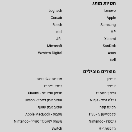
חנויות מותג
Logitech
Lenovo
Corsair
Apple
Bosch
Samsung
Intel
HP
JBL
Xiaomi
Microsoft
SanDisk
Western Digital
Asus
Dell
מוצרים מובילים
אייפון
אוזניות אלחוטיות
אייפד
כיסא גיימינג
טלפון סמסונג
טלפון שיאומי - Xiaomi
נינג'ה גריל - Ninja
שואב אבק דייסון - Dyson
מכונת קפה
שואב אבק שוטף
פלסטיישן 5 - PS5
מקבוק - Apple MacBook
נינטנדו - Nintendo
משחק לנינטנדו סוויץ' - Nintendo
מדפסת HP
Switch