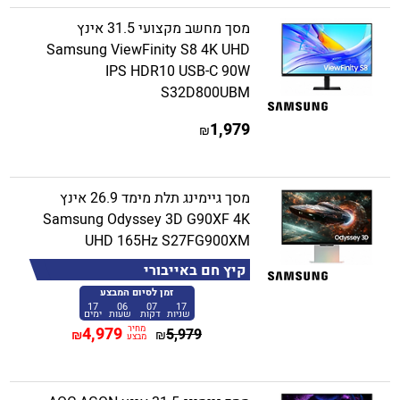
מסך מחשב מקצועי 31.5 אינץ
Samsung ViewFinity S8 4K UHD
IPS HDR10 USB-C 90W
S32D800UBM
1,979
₪
מסך גיימינג תלת מימד 26.9 אינץ
Samsung Odyssey 3D G90XF 4K
UHD 165Hz S27FG900XM
קיץ חם באייבורי
זמן לסיום המבצע
17
06
07
16
שניות
דקות
שעות
ימים
מחיר
4,979
5,979
₪
₪
מבצע