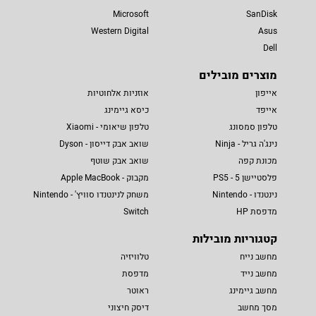
Microsoft
SanDisk
Western Digital
Asus
Dell
מוצרים מובילים
אייפון
אוזניות אלחוטיות
אייפד
כיסא גיימינג
טלפון סמסונג
טלפון שיאומי - Xiaomi
נינג'ה גריל - Ninja
שואב אבק דייסון - Dyson
מכונת קפה
שואב אבק שוטף
פלסטיישן 5 - PS5
מקבוק - Apple MacBook
נינטנדו - Nintendo
משחק לנינטנדו סוויץ' - Nintendo
מדפסת HP
Switch
קטגוריות מובילות
מחשב נייח
טלוויזיה
מחשב נייד
מדפסת
מחשב גיימינג
ראוטר
מסך מחשב
דיסק חיצוני