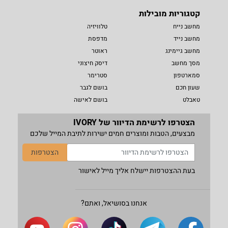
קטגוריות מובילות
מחשב נייח
טלוויזיה
מחשב נייד
מדפסת
מחשב גיימינג
ראוטר
מסך מחשב
דיסק חיצוני
סמארטפון
סטרימר
שעון חכם
בושם לגבר
טאבלט
בושם לאישה
הצטרפו לרשימת הדיוור של IVORY
מבצעים, הטבות ומוצרים חמים ישירות לתיבת המייל שלכם
הצטרפות
בעת ההצטרפות יישלח אליך מייל לאישור
אנחנו בסושיאל, ואתם?