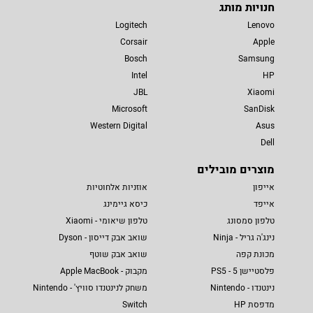
חנויות מותג
Logitech
Lenovo
Corsair
Apple
Bosch
Samsung
Intel
HP
JBL
Xiaomi
Microsoft
SanDisk
Western Digital
Asus
Dell
מוצרים מובילים
אייפון
אוזניות אלחוטיות
אייפד
כיסא גיימינג
טלפון סמסונג
טלפון שיאומי - Xiaomi
נינג'ה גריל - Ninja
שואב אבק דייסון - Dyson
מכונת קפה
שואב אבק שוטף
פלסטיישן 5 - PS5
מקבוק - Apple MacBook
נינטנדו - Nintendo
משחק לנינטנדו סוויץ' - Nintendo
מדפסת HP
Switch