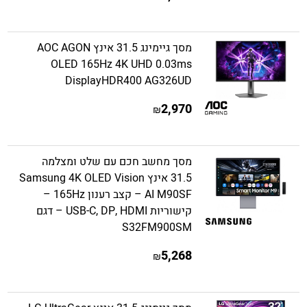
מסך גיימינג 31.5 אינץ AOC AGON
OLED 165Hz 4K UHD 0.03ms
DisplayHDR400 AG326UD
2,970
₪
מסך מחשב חכם עם שלט ומצלמה
31.5 אינץ Samsung 4K OLED Vision
AI M90SF – קצב רענון 165Hz –
קישוריות USB-C, DP, HDMI – דגם
S32FM900SM
5,268
₪