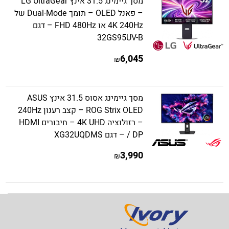
מסך גיימינג 31.5 אינץ LG UltraGear
– פאנל OLED – תומך Dual-Mode של
4K 240Hz או FHD 480Hz – דגם
32GS95UV-B
6,045
₪
מסך גיימינג אסוס 31.5 אינץ ASUS
ROG Strix OLED – קצב רענון 240Hz
– רזולוציה 4K UHD – חיבורים HDMI
/ DP – דגם XG32UQDMS
3,990
₪