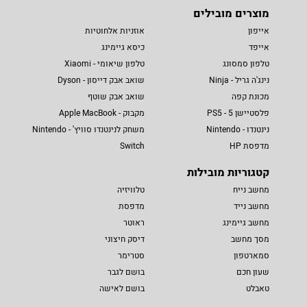
מוצרים מובילים
אייפון
אוזניות אלחוטיות
אייפד
כיסא גיימינג
טלפון סמסונג
טלפון שיאומי - Xiaomi
נינג'ה גריל - Ninja
שואב אבק דייסון - Dyson
מכונת קפה
שואב אבק שוטף
פלסטיישן 5 - PS5
מקבוק - Apple MacBook
נינטנדו - Nintendo
משחק לנינטנדו סוויץ' - Nintendo
מדפסת HP
Switch
קטגוריות מובילות
מחשב נייח
טלוויזיה
מחשב נייד
מדפסת
מחשב גיימינג
ראוטר
מסך מחשב
דיסק חיצוני
סמארטפון
סטרימר
שעון חכם
בושם לגבר
טאבלט
בושם לאישה