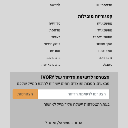
מדפסת HP
Switch
קטגוריות מובילות
מחשב נייח
טלוויזיה
מחשב נייד
מדפסת
מחשב גיימינג
ראוטר
מסך מחשב
דיסק חיצוני
סמארטפון
סטרימר
שעון חכם
בושם לגבר
טאבלט
בושם לאישה
הצטרפו לרשימת הדיוור של IVORY
מבצעים, הטבות ומוצרים חמים ישירות לתיבת המייל שלכם
הצטרפות
בעת ההצטרפות יישלח אליך מייל לאישור
אנחנו בסושיאל, ואתם?