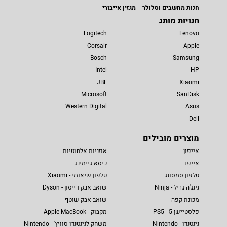
חנות מחשבים וסלולר
מגזין אייבורי
חנויות מותג
Logitech
Lenovo
Corsair
Apple
Bosch
Samsung
Intel
HP
JBL
Xiaomi
Microsoft
SanDisk
Western Digital
Asus
Dell
מוצרים מובילים
אייפון
אוזניות אלחוטיות
אייפד
כיסא גיימינג
טלפון סמסונג
טלפון שיאומי - Xiaomi
נינג'ה גריל - Ninja
שואב אבק דייסון - Dyson
מכונת קפה
שואב אבק שוטף
פלסטיישן 5 - PS5
מקבוק - Apple MacBook
נינטנדו - Nintendo
משחק לנינטנדו סוויץ' - Nintendo