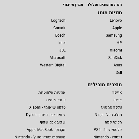
חנות מחשבים וסלולר
מגזין אייבורי
חנויות מותג
Logitech
Lenovo
Corsair
Apple
Bosch
Samsung
Intel
HP
JBL
Xiaomi
Microsoft
SanDisk
Western Digital
Asus
Dell
מוצרים מובילים
אייפון
אוזניות אלחוטיות
אייפד
כיסא גיימינג
טלפון סמסונג
טלפון שיאומי - Xiaomi
נינג'ה גריל - Ninja
שואב אבק דייסון - Dyson
מכונת קפה
שואב אבק שוטף
פלסטיישן 5 - PS5
מקבוק - Apple MacBook
נינטנדו - Nintendo
משחק לנינטנדו סוויץ' - Nintendo