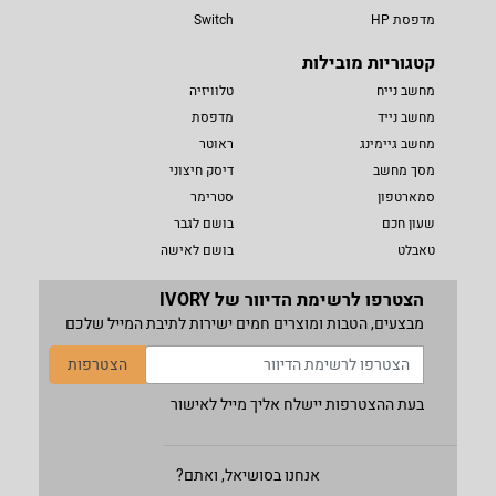
מדפסת HP
Switch
קטגוריות מובילות
מחשב נייח
טלוויזיה
מחשב נייד
מדפסת
מחשב גיימינג
ראוטר
מסך מחשב
דיסק חיצוני
סמארטפון
סטרימר
שעון חכם
בושם לגבר
טאבלט
בושם לאישה
הצטרפו לרשימת הדיוור של IVORY
מבצעים, הטבות ומוצרים חמים ישירות לתיבת המייל שלכם
הצטרפות
בעת ההצטרפות יישלח אליך מייל לאישור
אנחנו בסושיאל, ואתם?