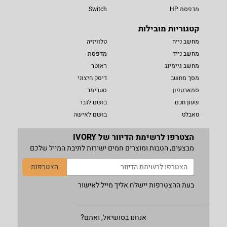
מדפסת HP
Switch
קטגוריות מובילות
מחשב נייח
טלוויזיה
מחשב נייד
מדפסת
מחשב גיימינג
ראוטר
מסך מחשב
דיסק חיצוני
סמארטפון
סטרימר
שעון חכם
בושם לגבר
טאבלט
בושם לאישה
הצטרפו לרשימת הדיוור של IVORY
מבצעים, הטבות ומוצרים חמים ישירות לתיבת המייל שלכם
הצטרפות
בעת ההצטרפות יישלח אליך מייל לאישור
אנחנו בסושיאל, ואתם?