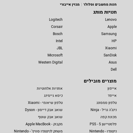
חנות מחשבים וסלולר
מגזין אייבורי
חנויות מותג
Logitech
Lenovo
Corsair
Apple
Bosch
Samsung
Intel
HP
JBL
Xiaomi
Microsoft
SanDisk
Western Digital
Asus
Dell
מוצרים מובילים
אייפון
אוזניות אלחוטיות
אייפד
כיסא גיימינג
טלפון סמסונג
טלפון שיאומי - Xiaomi
נינג'ה גריל - Ninja
שואב אבק דייסון - Dyson
מכונת קפה
שואב אבק שוטף
פלסטיישן 5 - PS5
מקבוק - Apple MacBook
נינטנדו - Nintendo
משחק לנינטנדו סוויץ' - Nintendo