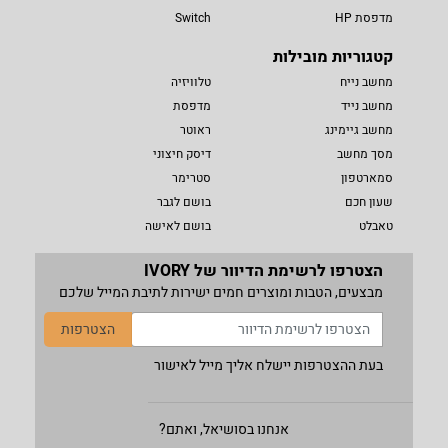
מדפסת HP
Switch
קטגוריות מובילות
מחשב נייח
טלוויזיה
מחשב נייד
מדפסת
מחשב גיימינג
ראוטר
מסך מחשב
דיסק חיצוני
סמארטפון
סטרימר
שעון חכם
בושם לגבר
טאבלט
בושם לאישה
הצטרפו לרשימת הדיוור של IVORY
מבצעים, הטבות ומוצרים חמים ישירות לתיבת המייל שלכם
הצטרפות
בעת ההצטרפות יישלח אליך מייל לאישור
אנחנו בסושיאל, ואתם?