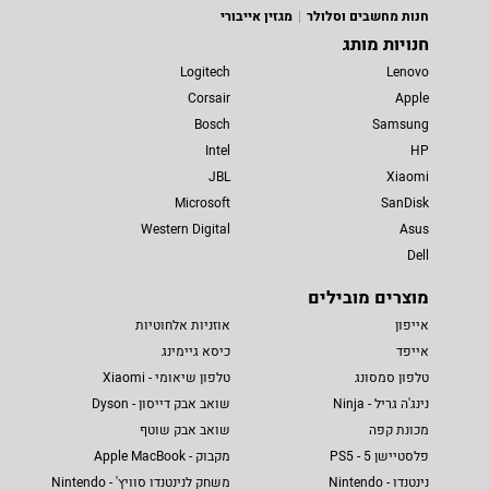
חנות מחשבים וסלולר
מגזין אייבורי
חנויות מותג
Logitech
Lenovo
Corsair
Apple
Bosch
Samsung
Intel
HP
JBL
Xiaomi
Microsoft
SanDisk
Western Digital
Asus
Dell
מוצרים מובילים
אייפון
אוזניות אלחוטיות
אייפד
כיסא גיימינג
טלפון סמסונג
טלפון שיאומי - Xiaomi
נינג'ה גריל - Ninja
שואב אבק דייסון - Dyson
מכונת קפה
שואב אבק שוטף
פלסטיישן 5 - PS5
מקבוק - Apple MacBook
נינטנדו - Nintendo
משחק לנינטנדו סוויץ' - Nintendo