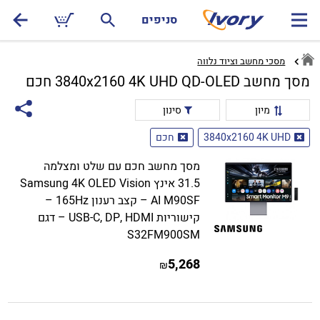
סניפים
מסכי מחשב וציוד נלווה
מסך מחשב 3840x2160 4K UHD QD-OLED חכם
מיון
סינון
3840x2160 4K UHD
חכם
מסך מחשב חכם עם שלט ומצלמה
31.5 אינץ Samsung 4K OLED Vision
AI M90SF – קצב רענון 165Hz –
קישוריות USB-C, DP, HDMI – דגם
S32FM900SM
5,268
₪