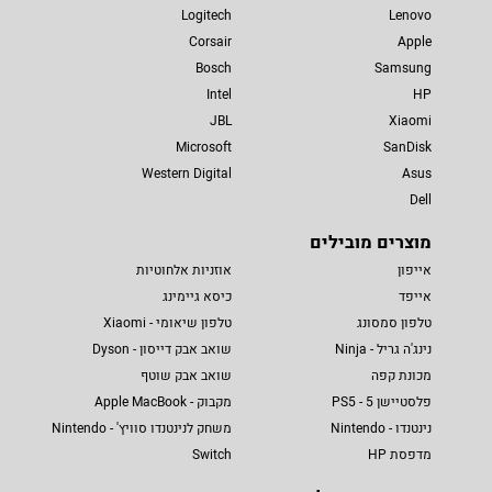
Logitech
Lenovo
Corsair
Apple
Bosch
Samsung
Intel
HP
JBL
Xiaomi
Microsoft
SanDisk
Western Digital
Asus
Dell
מוצרים מובילים
אייפון
אוזניות אלחוטיות
אייפד
כיסא גיימינג
טלפון סמסונג
טלפון שיאומי - Xiaomi
נינג'ה גריל - Ninja
שואב אבק דייסון - Dyson
מכונת קפה
שואב אבק שוטף
פלסטיישן 5 - PS5
מקבוק - Apple MacBook
נינטנדו - Nintendo
משחק לנינטנדו סוויץ' - Nintendo
מדפסת HP
Switch