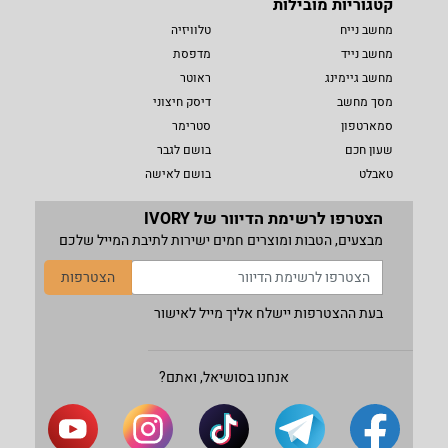
קטגוריות מובילות
מחשב נייח
טלוויזיה
מחשב נייד
מדפסת
מחשב גיימינג
ראוטר
מסך מחשב
דיסק חיצוני
סמארטפון
סטרימר
שעון חכם
בושם לגבר
טאבלט
בושם לאישה
הצטרפו לרשימת הדיוור של IVORY
מבצעים, הטבות ומוצרים חמים ישירות לתיבת המייל שלכם
הצטרפות
בעת ההצטרפות יישלח אליך מייל לאישור
אנחנו בסושיאל, ואתם?