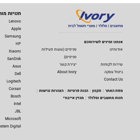
חנויות מות
Lenovo
Apple
Samsung
אנחנו זמינים לשירותכם
HP
אודותינו
סניפים (שעות פעילות
Xiaomi
סניפים)
SanDisk
שירות לקוחות
יצירת קשר
Asus
ביטול עסקה
About Ivory
Dell
Contact Us
Logitech
Corsair
מפת האתר
תקנון
הגנת פרטיות
הצהרות נגישות
Bosch
חנות מחשבים וסלולר
מגזין אייבורי
Intel
JBL
Microsoft
stern Digital