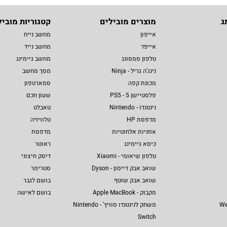
ג
מוצרים מובילים
קטגוריות מוביל
אייפון
מחשב נייח
אייפד
מחשב נייד
טלפון סמסונג
מחשב גיימינג
נינג'ה גריל - Ninja
מסך מחשב
מכונת קפה
סמארטפון
פלסטיישן 5 - PS5
שעון חכם
נינטנדו - Nintendo
טאבלט
מדפסת HP
טלוויזיה
אוזניות אלחוטיות
מדפסת
כיסא גיימינג
ראוטר
טלפון שיאומי - Xiaomi
דיסק חיצוני
שואב אבק דייסון - Dyson
סטרימר
שואב אבק שוטף
בושם לגבר
מקבוק - Apple MacBook
בושם לאישה
We
משחק לנינטנדו סוויץ' - Nintendo
Switch