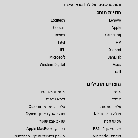
חנות מחשבים וסלולר
מגזין אייבורי
חנויות מותג
Logitech
Lenovo
Corsair
Apple
Bosch
Samsung
Intel
HP
JBL
Xiaomi
Microsoft
SanDisk
Western Digital
Asus
Dell
מוצרים מובילים
אייפון
אוזניות אלחוטיות
אייפד
כיסא גיימינג
טלפון סמסונג
טלפון שיאומי - Xiaomi
נינג'ה גריל - Ninja
שואב אבק דייסון - Dyson
מכונת קפה
שואב אבק שוטף
פלסטיישן 5 - PS5
מקבוק - Apple MacBook
נינטנדו - Nintendo
משחק לנינטנדו סוויץ' - Nintendo