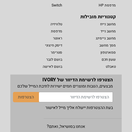
מדפסת HP
Switch
קטגוריות מובילות
מחשב נייח
טלוויזיה
מחשב נייד
מדפסת
מחשב גיימינג
ראוטר
מסך מחשב
דיסק חיצוני
סמארטפון
סטרימר
שעון חכם
בושם לגבר
טאבלט
בושם לאישה
הצטרפו לרשימת הדיוור של IVORY
מבצעים, הטבות ומוצרים חמים ישירות לתיבת המייל שלכם
הצטרפות
בעת ההצטרפות יישלח אליך מייל לאישור
אנחנו בסושיאל, ואתם?