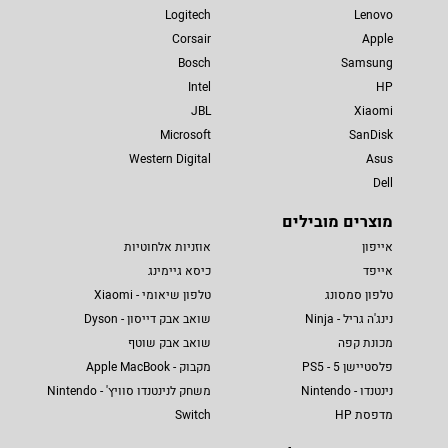
Logitech
Lenovo
Corsair
Apple
Bosch
Samsung
Intel
HP
JBL
Xiaomi
Microsoft
SanDisk
Western Digital
Asus
Dell
מוצרים מובילים
אייפון
אוזניות אלחוטיות
אייפד
כיסא גיימינג
טלפון סמסונג
טלפון שיאומי - Xiaomi
נינג'ה גריל - Ninja
שואב אבק דייסון - Dyson
מכונת קפה
שואב אבק שוטף
פלסטיישן 5 - PS5
מקבוק - Apple MacBook
נינטנדו - Nintendo
משחק לנינטנדו סוויץ' - Nintendo
מדפסת HP
Switch