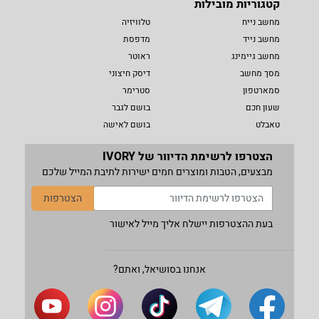
קטגוריות מובילות
מחשב נייח
טלוויזיה
מחשב נייד
מדפסת
מחשב גיימינג
ראוטר
מסך מחשב
דיסק חיצוני
סמארטפון
סטרימר
שעון חכם
בושם לגבר
טאבלט
בושם לאישה
הצטרפו לרשימת הדיוור של IVORY
מבצעים, הטבות ומוצרים חמים ישירות לתיבת המייל שלכם
הצטרפות
בעת ההצטרפות יישלח אליך מייל לאישור
אנחנו בסושיאל, ואתם?