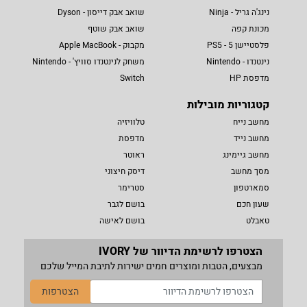
נינג'ה גריל - Ninja
שואב אבק דייסון - Dyson
מכונת קפה
שואב אבק שוטף
פלסטיישן 5 - PS5
מקבוק - Apple MacBook
נינטנדו - Nintendo
משחק לנינטנדו סוויץ' - Nintendo
מדפסת HP
Switch
קטגוריות מובילות
מחשב נייח
טלוויזיה
מחשב נייד
מדפסת
מחשב גיימינג
ראוטר
מסך מחשב
דיסק חיצוני
סמארטפון
סטרימר
שעון חכם
בושם לגבר
טאבלט
בושם לאישה
הצטרפו לרשימת הדיוור של IVORY
מבצעים, הטבות ומוצרים חמים ישירות לתיבת המייל שלכם
הצטרפות