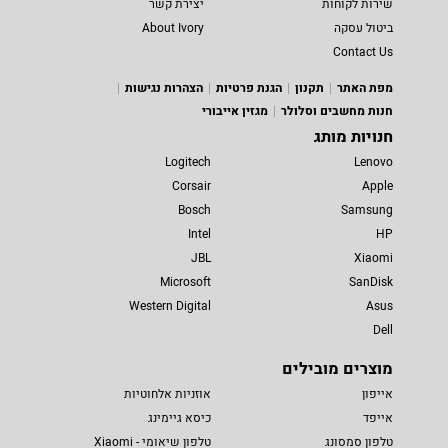
שירות לקוחות
יצירת קשר
ביטול עסקה
About Ivory
Contact Us
מפת האתר
תקנון
הגנת פרטיות
הצהרות נגישות
חנות מחשבים וסלולר
מגזין אייבורי
חנויות מותג
Logitech
Lenovo
Corsair
Apple
Bosch
Samsung
Intel
HP
JBL
Xiaomi
Microsoft
SanDisk
Western Digital
Asus
Dell
מוצרים מובילים
אייפון
אוזניות אלחוטיות
אייפד
כיסא גיימינג
טלפון סמסונג
טלפון שיאומי - Xiaomi