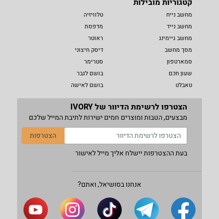
קטגוריות מובילות
מחשב נייח
טלוויזיה
מחשב נייד
מדפסת
מחשב גיימינג
ראוטר
מסך מחשב
דיסק חיצוני
סמארטפון
סטרימר
שעון חכם
בושם לגבר
טאבלט
בושם לאישה
הצטרפו לרשימת הדיוור של IVORY
מבצעים, הטבות ומוצרים חמים ישירות לתיבת המייל שלכם
הצטרפות
בעת ההצטרפות יישלח אליך מייל לאישור
אנחנו בסושיאל, ואתם?