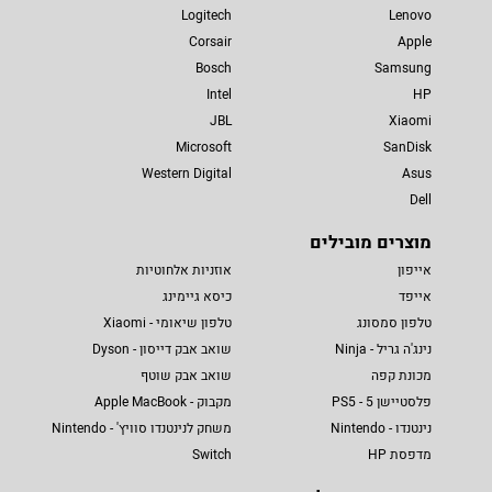
Logitech
Lenovo
Corsair
Apple
Bosch
Samsung
Intel
HP
JBL
Xiaomi
Microsoft
SanDisk
Western Digital
Asus
Dell
מוצרים מובילים
אייפון
אוזניות אלחוטיות
אייפד
כיסא גיימינג
טלפון סמסונג
טלפון שיאומי - Xiaomi
נינג'ה גריל - Ninja
שואב אבק דייסון - Dyson
מכונת קפה
שואב אבק שוטף
פלסטיישן 5 - PS5
מקבוק - Apple MacBook
נינטנדו - Nintendo
משחק לנינטנדו סוויץ' - Nintendo
מדפסת HP
Switch