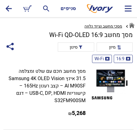
סניפים
מסכי מחשב וציוד נלווה
מסך מחשב 16:9 Wi-Fi QD-OLED
מיון
סינון
Wi-Fi
16:9
מסך מחשב חכם עם שלט ומצלמה
31.5 אינץ Samsung 4K OLED Vision
AI M90SF – קצב רענון 165Hz –
קישוריות USB-C, DP, HDMI – דגם
S32FM900SM
5,268
₪