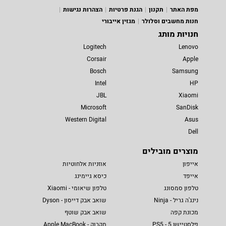
מפת האתר
תקנון
הגנת פרטיות
הצהרות נגישות
חנות מחשבים וסלולר
מגזין אייבורי
חנויות מותג
Logitech
Lenovo
Corsair
Apple
Bosch
Samsung
Intel
HP
JBL
Xiaomi
Microsoft
SanDisk
Western Digital
Asus
Dell
מוצרים מובילים
אייפון
אוזניות אלחוטיות
אייפד
כיסא גיימינג
טלפון סמסונג
טלפון שיאומי - Xiaomi
נינג'ה גריל - Ninja
שואב אבק דייסון - Dyson
מכונת קפה
שואב אבק שוטף
פלסטיישן 5 - PS5
מקבוק - Apple MacBook