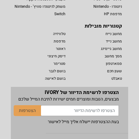
נינטנדו - Nintendo
משחק לנינטנדו סוויץ' - Nintendo
מדפסת HP
Switch
קטגוריות מובילות
מחשב נייח
טלוויזיה
מחשב נייד
מדפסת
מחשב גיימינג
ראוטר
מסך מחשב
דיסק חיצוני
סמארטפון
סטרימר
שעון חכם
בושם לגבר
טאבלט
בושם לאישה
הצטרפו לרשימת הדיוור של IVORY
מבצעים, הטבות ומוצרים חמים ישירות לתיבת המייל שלכם
הצטרפות
בעת ההצטרפות יישלח אליך מייל לאישור