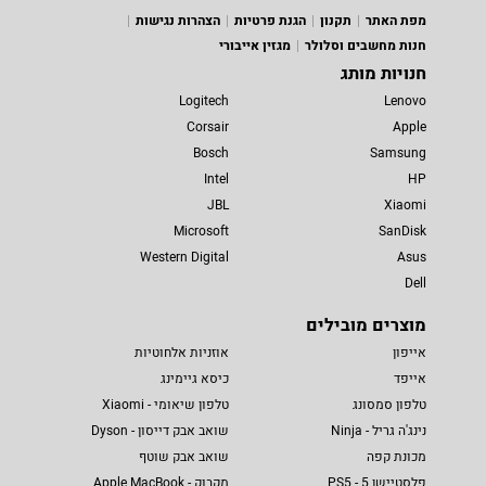
מפת האתר
תקנון
הגנת פרטיות
הצהרות נגישות
חנות מחשבים וסלולר
מגזין אייבורי
חנויות מותג
Logitech
Lenovo
Corsair
Apple
Bosch
Samsung
Intel
HP
JBL
Xiaomi
Microsoft
SanDisk
Western Digital
Asus
Dell
מוצרים מובילים
אייפון
אוזניות אלחוטיות
אייפד
כיסא גיימינג
טלפון סמסונג
טלפון שיאומי - Xiaomi
נינג'ה גריל - Ninja
שואב אבק דייסון - Dyson
מכונת קפה
שואב אבק שוטף
פלסטיישן 5 - PS5
מקבוק - Apple MacBook