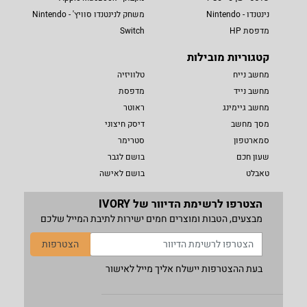
נינטנדו - Nintendo
משחק לנינטנדו סוויץ' - Nintendo
מדפסת HP
Switch
קטגוריות מובילות
מחשב נייח
טלוויזיה
מחשב נייד
מדפסת
מחשב גיימינג
ראוטר
מסך מחשב
דיסק חיצוני
סמארטפון
סטרימר
שעון חכם
בושם לגבר
טאבלט
בושם לאישה
הצטרפו לרשימת הדיוור של IVORY
מבצעים, הטבות ומוצרים חמים ישירות לתיבת המייל שלכם
הצטרפות
בעת ההצטרפות יישלח אליך מייל לאישור