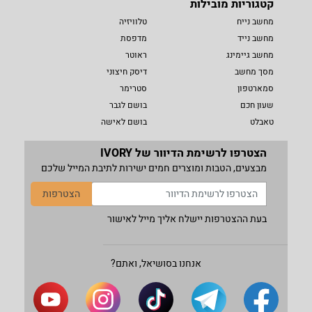
קטגוריות מובילות
מחשב נייח
טלוויזיה
מחשב נייד
מדפסת
מחשב גיימינג
ראוטר
מסך מחשב
דיסק חיצוני
סמארטפון
סטרימר
שעון חכם
בושם לגבר
טאבלט
בושם לאישה
הצטרפו לרשימת הדיוור של IVORY
מבצעים, הטבות ומוצרים חמים ישירות לתיבת המייל שלכם
הצטרפות
בעת ההצטרפות יישלח אליך מייל לאישור
אנחנו בסושיאל, ואתם?