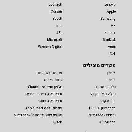
Logitech
Lenovo
Corsair
Apple
Bosch
Samsung
Intel
HP
JBL
Xiaomi
Microsoft
SanDisk
Western Digital
Asus
Dell
מוצרים מובילים
אייפון
אוזניות אלחוטיות
אייפד
כיסא גיימינג
טלפון סמסונג
טלפון שיאומי - Xiaomi
נינג'ה גריל - Ninja
שואב אבק דייסון - Dyson
מכונת קפה
שואב אבק שוטף
פלסטיישן 5 - PS5
מקבוק - Apple MacBook
נינטנדו - Nintendo
משחק לנינטנדו סוויץ' - Nintendo
מדפסת HP
Switch