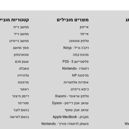
ג
מוצרים מובילים
קטגוריות מוביל
אייפון
מחשב נייח
אייפד
מחשב נייד
טלפון סמסונג
מחשב גיימינג
נינג'ה גריל - Ninja
מסך מחשב
מכונת קפה
סמארטפון
פלסטיישן 5 - PS5
שעון חכם
נינטנדו - Nintendo
טאבלט
מדפסת HP
טלוויזיה
אוזניות אלחוטיות
מדפסת
כיסא גיימינג
ראוטר
טלפון שיאומי - Xiaomi
דיסק חיצוני
שואב אבק דייסון - Dyson
סטרימר
שואב אבק שוטף
בושם לגבר
מקבוק - Apple MacBook
בושם לאישה
We
משחק לנינטנדו סוויץ' - Nintendo