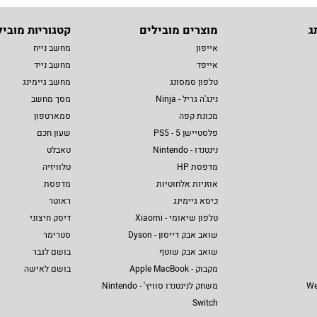
ג
מוצרים מובילים
קטגוריות מוביל
אייפון
מחשב נייח
אייפד
מחשב נייד
טלפון סמסונג
מחשב גיימינג
נינג'ה גריל - Ninja
מסך מחשב
מכונת קפה
סמארטפון
פלסטיישן 5 - PS5
שעון חכם
נינטנדו - Nintendo
טאבלט
מדפסת HP
טלוויזיה
אוזניות אלחוטיות
מדפסת
כיסא גיימינג
ראוטר
טלפון שיאומי - Xiaomi
דיסק חיצוני
שואב אבק דייסון - Dyson
סטרימר
שואב אבק שוטף
בושם לגבר
מקבוק - Apple MacBook
בושם לאישה
We
משחק לנינטנדו סוויץ' - Nintendo
Switch