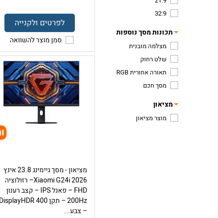
21:9
32:9
לפרטים ולקנייה
תכונות מסך נוספות
סמן מוצר להשוואה
מצלמה מובנית
שלט רחוק
תאורה אחורית RGB
מסך חכם
מציאון
מוצר מציאון
מציאון - מסך גיימינג 23.8 אינץ
Xiaomi G24i 2026– רזולוציה
FHD – פאנל IPS – קצב רענון
200Hz – תקן DisplayHDR 400
– צבע...