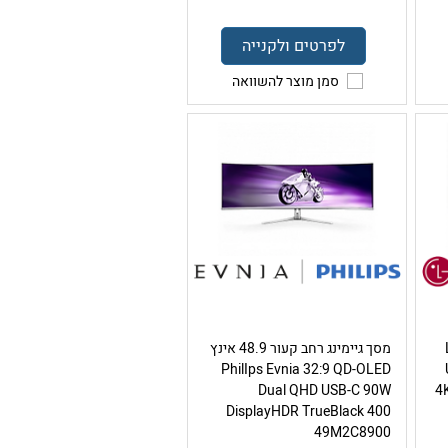
לפרטים ולקנייה
סמן מוצר להשוואה
ץ LG
מסך גיימינג רחב קעור 48.9 אינץ
PhilIps Evnia 32:9 QD-OLED
Dual QHD USB-C 90W
4
DisplayHDR TrueBlack 400
49M2C8900