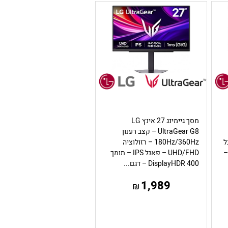
מסך גיימינג 27 אינץ LG
UltraGear G8 – קצב רענון
 פאנל
180Hz/360Hz – רזולוציה
מך DisplayHDR 400 –
UHD/FHD – פאנל IPS – תומך
DisplayHDR 400 – דגם...
1,989
₪