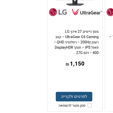
מסך גיימינג 27 אינץ LG
UltraGear – קצב רענון 180Hz –
UltraGear G6 Gaming – קצב
רענון 200Hz – רזולוציה QHD –
פאנל IPS – תומך DisplayHDR
400 – דגם 27G...
1,150
₪
לפרטים ולקנייה
סמן מוצר להשוואה