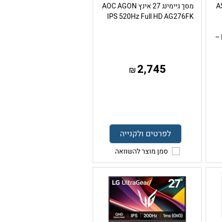
אינץ ASUS
מסך גיימינג 27 אינץ AOC AGON
IPS 520Hz Full HD AG276FK
DisplayHDR 400 USB-C 15W –
2,745
₪
לפרטים ולקנייה
סמן מוצר להשוואה