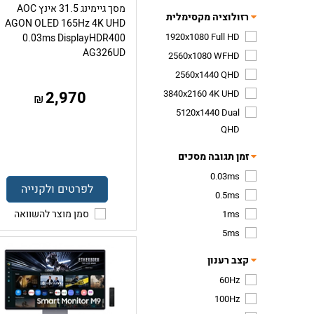
מסך גיימינג 31.5 אינץ AOC
רזולוציה מקסימלית
AGON OLED 165Hz 4K UHD
1920x1080 Full HD
0.03ms DisplayHDR400
AG326UD
2560x1080 WFHD
2560x1440 QHD
3840x2160 4K UHD
2,970
₪
5120x1440 Dual
QHD
זמן תגובה מסכים
0.03ms
לפרטים ולקנייה
0.5ms
סמן מוצר להשוואה
1ms
5ms
קצב רענון
60Hz
100Hz