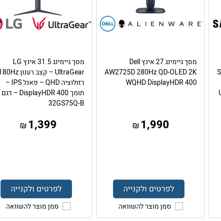
מסך גיימינג 27 אינץ Dell
מסך גיימינג 31.5 אינץ LG
Sa
AW2725D 280Hz QD-OLED 2K
WQHD DisplayHDR 400
רזולוציה QHD – פאנל IPS –
US,
תומך DisplayHDR 400 – דגם
32GS75Q-B
1,399
1,990
₪
₪
לפרטים ולקנייה
לפרטים ולקנייה
סמן מוצר להשוואה
סמן מוצר להשוואה