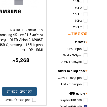
144Hz
160Hz
165Hz
180Hz
200Hz
מסך מחשב חכם עם שלט
הראה עוד...
ומצלמה 31.5 אינץ msung 4K
OLED Vision AI M90SF – קצב
גיימינג
רענון 165Hz – קישוריות B-C
מסך גיימינג
DP, HDMI – דג...
Nvidia G-Sync
5,268
₪
AMD FreeSync
מסך קעור או שטוח
מסך קעור - Curved
מסך שטוח - Flat
לפרטים ולקנייה
תכונת HDR
סמן מוצר להשוואה
DisplayHDR 600
DisplayHDR 400