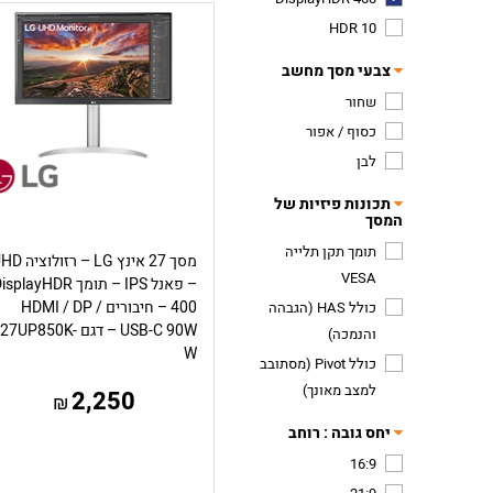
HDR 10
צבעי מסך מחשב
שחור
כסוף / אפור
לבן
תכונות פיזיות של
המסך
תומך תקן תלייה
מסך 27 אינץ LG – רזולו
VESA
– פאנל IPS – תומך splayHDR
400 – חיבורים HDMI / DP /
כולל HAS (הגבהה
USB-C 90W – דגם 27UP850K-
והנמכה)
W
כולל Pivot (מסתובב
למצב מאונך)
2,250
₪
יחס גובה : רוחב
16:9