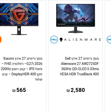
מסך גיימינג 27 אינץ Dell
מסך גיימינג 27 אינץ Xiaomi
Alienware 27 AW2725DF
G27i 2026– רזולוציה FHD –
360Hz QD-OLED 0.03ms
פאנל IPS
VESA HDR TrueBlack 400
תקן DisplayHDR 400 – צבע
שחור
565
2,580
₪
₪