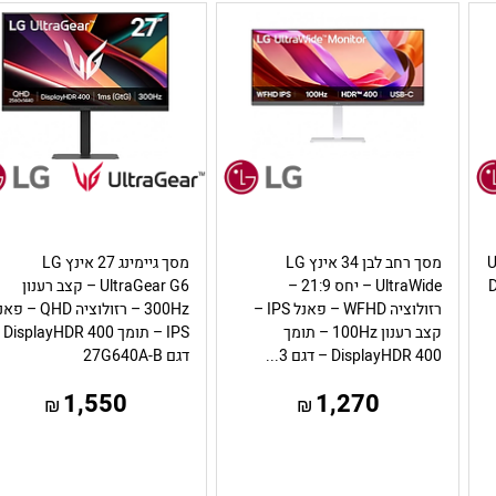
ציה UHD
מסך רחב לבן 34 אינץ LG
מסך גיימינג 27 אינץ LG
Di
UltraWide – יחס 21:9 –
UltraGear G6 – קצב רענון
רזולוציה WFHD – פאנל IPS –
300Hz – רזולוציה QHD –
קצב רענון 100Hz – תומך
IPS – תו
DisplayHDR 400 – דגם 3...
דגם 27G640A-B
1,550
1,270
₪
₪