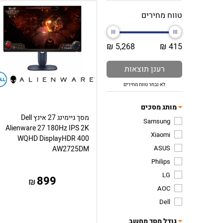
טווח מחירים
5,268 ₪
415 ₪
רענן תוצאות
לא נבחר טווח מחירים
מותג מסכים
מסך גיימינג 27 אינץ Dell
Samsung
Alienware 27 180Hz IPS 2K
Xiaomi
WQHD DisplayHDR 400
ASUS
AW2725DM
Philips
LG
899
₪
AOC
Dell
גודל מסך מחשב