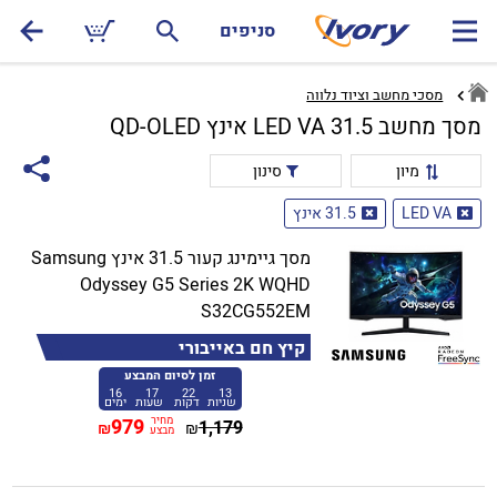
סניפים
מסכי מחשב וציוד נלווה
מסך מחשב LED VA 31.5 אינץ QD-OLED
מיון
סינון
LED VA
31.5 אינץ
מסך גיימינג קעור 31.5 אינץ Samsung
Odyssey G5 Series 2K WQHD
S32CG552EM
קיץ חם באייבורי
זמן לסיום המבצע
16
17
22
13
שניות
דקות
שעות
ימים
מחיר
979
1,179
₪
₪
מבצע