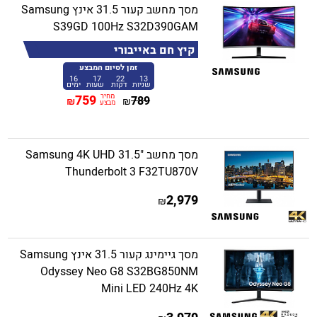
מסך מחשב קעור 31.5 אינץ Samsung
S39GD 100Hz S32D390GAM
קיץ חם באייבורי
זמן לסיום המבצע
16
17
22
13
שניות
דקות
שעות
ימים
מחיר
759
789
₪
₪
מבצע
מסך מחשב "31.5 Samsung 4K UHD
Thunderbolt 3 F32TU870V
2,979
₪
מסך גיימינג קעור 31.5 אינץ Samsung
Odyssey Neo G8 S32BG850NM
Mini LED 240Hz 4K