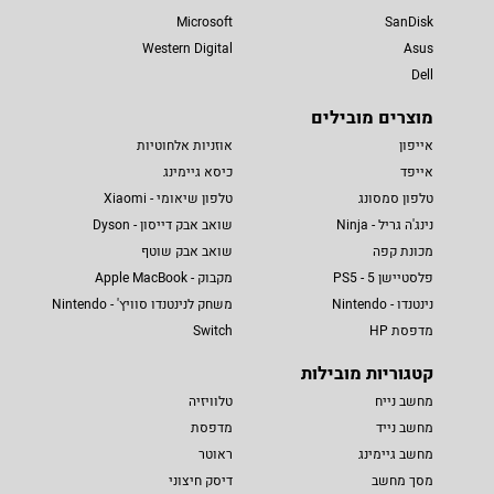
Microsoft
SanDisk
Western Digital
Asus
Dell
מוצרים מובילים
אייפון
אוזניות אלחוטיות
אייפד
כיסא גיימינג
טלפון סמסונג
טלפון שיאומי - Xiaomi
נינג'ה גריל - Ninja
שואב אבק דייסון - Dyson
מכונת קפה
שואב אבק שוטף
פלסטיישן 5 - PS5
מקבוק - Apple MacBook
נינטנדו - Nintendo
משחק לנינטנדו סוויץ' - Nintendo
מדפסת HP
Switch
קטגוריות מובילות
מחשב נייח
טלוויזיה
מחשב נייד
מדפסת
מחשב גיימינג
ראוטר
מסך מחשב
דיסק חיצוני