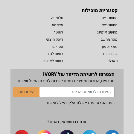
קטגוריות מובילות
מחשב נייח
טלוויזיה
מחשב נייד
מדפסת
מחשב גיימינג
ראוטר
מסך מחשב
דיסק חיצוני
סמארטפון
סטרימר
שעון חכם
בושם לגבר
טאבלט
בושם לאישה
הצטרפו לרשימת הדיוור של IVORY
מבצעים, הטבות ומוצרים חמים ישירות לתיבת המייל שלכם
הצטרפות
בעת ההצטרפות יישלח אליך מייל לאישור
אנחנו בסושיאל, ואתם?