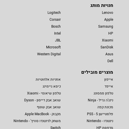
חנויות מותג
Logitech
Lenovo
Corsair
Apple
Bosch
Samsung
Intel
HP
JBL
Xiaomi
Microsoft
SanDisk
Western Digital
Asus
Dell
מוצרים מובילים
אייפון
אוזניות אלחוטיות
אייפד
כיסא גיימינג
טלפון סמסונג
טלפון שיאומי - Xiaomi
נינג'ה גריל - Ninja
שואב אבק דייסון - Dyson
מכונת קפה
שואב אבק שוטף
פלסטיישן 5 - PS5
מקבוק - Apple MacBook
נינטנדו - Nintendo
משחק לנינטנדו סוויץ' - Nintendo
מדפסת HP
Switch