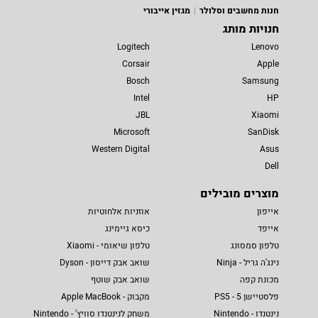
חנות מחשבים וסלולר
מגזין אייבורי
חנויות מותג
Logitech
Lenovo
Corsair
Apple
Bosch
Samsung
Intel
HP
JBL
Xiaomi
Microsoft
SanDisk
Western Digital
Asus
Dell
מוצרים מובילים
אייפון
אוזניות אלחוטיות
אייפד
כיסא גיימינג
טלפון סמסונג
טלפון שיאומי - Xiaomi
נינג'ה גריל - Ninja
שואב אבק דייסון - Dyson
מכונת קפה
שואב אבק שוטף
פלסטיישן 5 - PS5
מקבוק - Apple MacBook
נינטנדו - Nintendo
משחק לנינטנדו סוויץ' - Nintendo