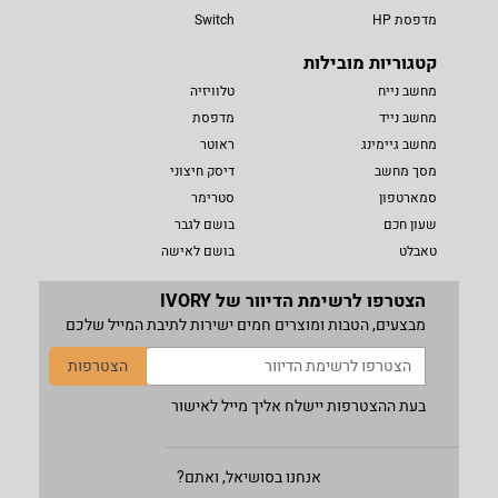
מדפסת HP
Switch
קטגוריות מובילות
מחשב נייח
טלוויזיה
מחשב נייד
מדפסת
מחשב גיימינג
ראוטר
מסך מחשב
דיסק חיצוני
סמארטפון
סטרימר
שעון חכם
בושם לגבר
טאבלט
בושם לאישה
הצטרפו לרשימת הדיוור של IVORY
מבצעים, הטבות ומוצרים חמים ישירות לתיבת המייל שלכם
הצטרפות
בעת ההצטרפות יישלח אליך מייל לאישור
אנחנו בסושיאל, ואתם?