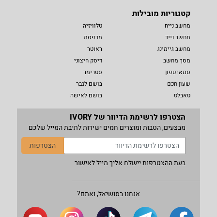
קטגוריות מובילות
מחשב נייח
טלוויזיה
מחשב נייד
מדפסת
מחשב גיימינג
ראוטר
מסך מחשב
דיסק חיצוני
סמארטפון
סטרימר
שעון חכם
בושם לגבר
טאבלט
בושם לאישה
הצטרפו לרשימת הדיוור של IVORY
מבצעים, הטבות ומוצרים חמים ישירות לתיבת המייל שלכם
הצטרפות
בעת ההצטרפות יישלח אליך מייל לאישור
אנחנו בסושיאל, ואתם?