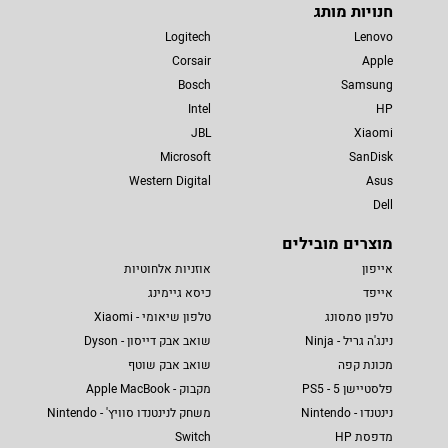
חנויות מותג
Logitech
Lenovo
Corsair
Apple
Bosch
Samsung
Intel
HP
JBL
Xiaomi
Microsoft
SanDisk
Western Digital
Asus
Dell
מוצרים מובילים
אייפון
אוזניות אלחוטיות
אייפד
כיסא גיימינג
טלפון סמסונג
טלפון שיאומי - Xiaomi
נינג'ה גריל - Ninja
שואב אבק דייסון - Dyson
מכונת קפה
שואב אבק שוטף
פלסטיישן 5 - PS5
מקבוק - Apple MacBook
נינטנדו - Nintendo
משחק לנינטנדו סוויץ' - Nintendo
מדפסת HP
Switch